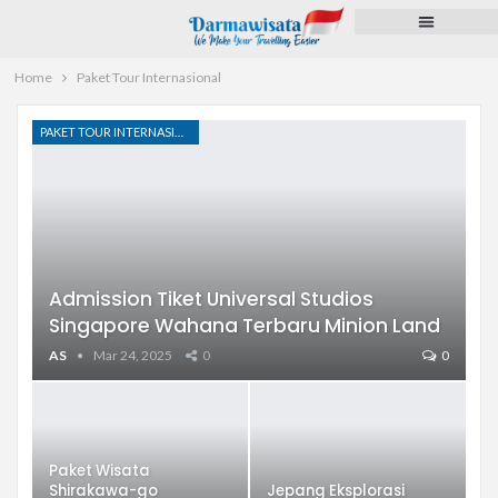
Paket Tour
Voucher Hotel
Pengurusan Dokumen
Pulsa dan PPOB
Home
Paket Tour Internasional
PAKET TOUR INTERNASIONAL
Admission Tiket Universal Studios
Singapore Wahana Terbaru Minion Land
AS
Mar 24, 2025
0
0
Paket Wisata
Shirakawa-go
Jepang Eksplorasi