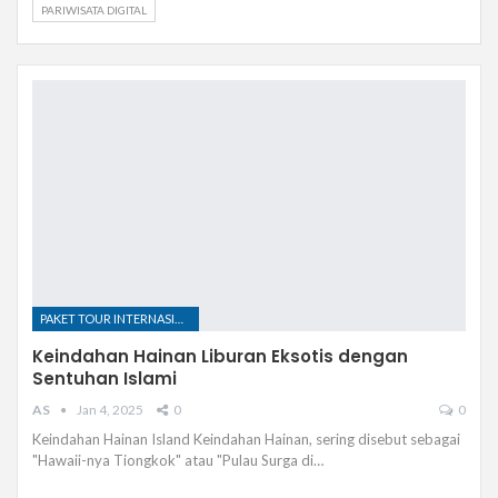
PARIWISATA DIGITAL
PAKET TOUR INTERNASIONAL
Keindahan Hainan Liburan Eksotis dengan
Sentuhan Islami
AS
Jan 4, 2025
0
0
Keindahan Hainan Island Keindahan Hainan, sering disebut sebagai
"Hawaii-nya Tiongkok" atau "Pulau Surga di…