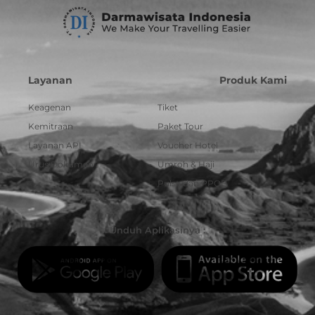
Layanan
Produk Kami
Keagenan
Tiket
Kemitraan
Paket Tour
Layanan API
Voucher Hotel
Urus Dokumen
Umroh & Haji
Pulsa dan PPOB
Unduh Aplikasinya :