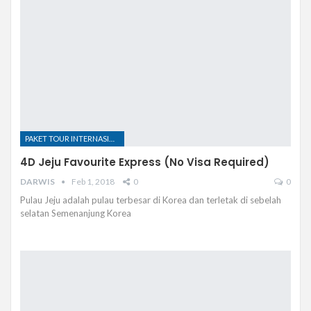
PAKET TOUR INTERNASIONAL
4D Jeju Favourite Express (No Visa Required)
DARWIS
Feb 1, 2018
0
0
Pulau Jeju adalah pulau terbesar di Korea dan terletak di sebelah
selatan Semenanjung Korea