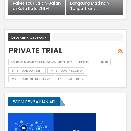
Paket Tour Jalan-Jalan
Langsung Madinah,
di Kota Batu 2H1M
Tanpa Transit
Browsing Category
PRIVATE TRIAL
APLIKASI PINTAR DARMAWSIATA INDONESIA
BERITA
KULINER
PAKET TOUR DOMESTIK
PAKET TOUR INBOUND
PAKET TOUR INTERNASIONAL
PAKET TOUR RELIGI
FORM PENGAJUAN API