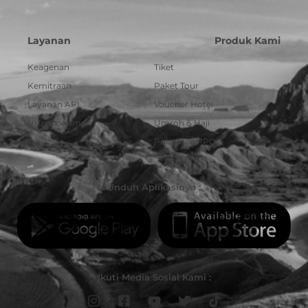
Layanan
Produk Kami
Keagenan
Tiket
Kemitraan
Paket Tour
Layanan API
Voucher Hotel
Urus Dokumen
Umroh & Haji
Pulsa dan PPOB
Unduh Aplikasinya :
Ikuti Media Sosial Kami :