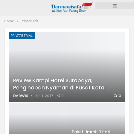
Paket Tour
Voucher Hotel
Pengurusan Dokumen
Pulsa dan PPOB
Home
Private Trial
PRIVATE TRIAL
Review Kampi Hotel Surabaya,
Penginapan Nyaman di Pusat Kota
DARWIS
Jan 1, 2017
0
0
Paket Umroh 9 Hari