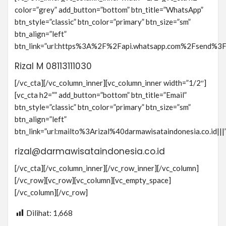
color=”grey” add_button=”bottom” btn_title=”WhatsApp”
btn_style=”classic” btn_color=”primary” btn_size=”sm”
btn_align=”left”
btn_link=”url:https%3A%2F%2Fapi.whatsapp.com%2Fsen
Rizal M 08113111030
[/vc_cta][/vc_column_inner][vc_column_inner width=”1/2″]
[vc_cta h2=”” add_button=”bottom” btn_title=”Email”
btn_style=”classic” btn_color=”primary” btn_size=”sm”
btn_align=”left”
btn_link=”url:mailto%3Arizal%40darmawisataindonesia.co.id|||
rizal@darmawisataindonesia.co.id
[/vc_cta][/vc_column_inner][/vc_row_inner][/vc_column]
[/vc_row][vc_row][vc_column][vc_empty_space]
[/vc_column][/vc_row]
Dilihat:
1,668