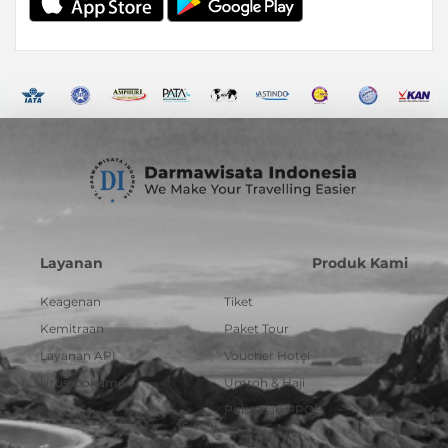
Layanan
Produk Kami
Keagenan
Tiket
Kemitraan
Paket Tour
Layanan API
Voucher Hotel
Urus Dokumen
Umroh & Haji
Pulsa dan PPOB