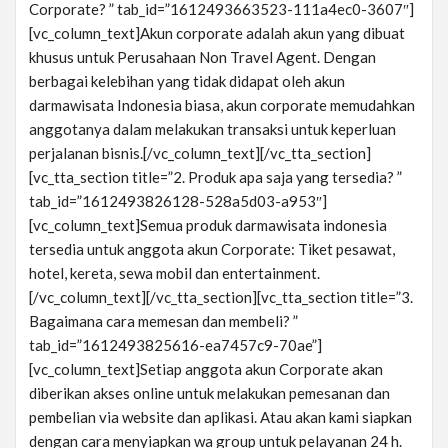
Corporate? ” tab_id=”1612493663523-111a4ec0-3607″]
[vc_column_text]Akun corporate adalah akun yang dibuat
khusus untuk Perusahaan Non Travel Agent. Dengan
berbagai kelebihan yang tidak didapat oleh akun
darmawisata Indonesia biasa, akun corporate memudahkan
anggotanya dalam melakukan transaksi untuk keperluan
perjalanan bisnis.[/vc_column_text][/vc_tta_section]
[vc_tta_section title=”2. Produk apa saja yang tersedia? ”
tab_id=”1612493826128-528a5d03-a953″]
[vc_column_text]Semua produk darmawisata indonesia
tersedia untuk anggota akun Corporate: Tiket pesawat,
hotel, kereta, sewa mobil dan entertainment.
[/vc_column_text][/vc_tta_section][vc_tta_section title=”3.
Bagaimana cara memesan dan membeli? ”
tab_id=”1612493825616-ea7457c9-70ae”]
[vc_column_text]Setiap anggota akun Corporate akan
diberikan akses online untuk melakukan pemesanan dan
pembelian via website dan aplikasi. Atau akan kami siapkan
dengan cara menyiapkan wa group untuk pelayanan 24 h.