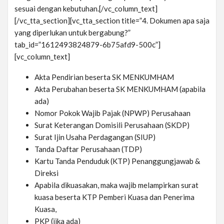
sesuai dengan kebutuhan.[/vc_column_text]
[/vc_tta_section][vc_tta_section title=”4. Dokumen apa saja
yang diperlukan untuk bergabung?”
tab_id=”1612493824879-6b75afd9-500c”]
[vc_column_text]
Akta Pendirian beserta SK MENKUMHAM
Akta Perubahan beserta SK MENKUMHAM (apabila
ada)
Nomor Pokok Wajib Pajak (NPWP) Perusahaan
Surat Keterangan Domisili Perusahaan (SKDP)
Surat Ijin Usaha Perdagangan (SIUP)
Tanda Daftar Perusahaan (TDP)
Kartu Tanda Penduduk (KTP) Penanggungjawab &
Direksi
Apabila dikuasakan, maka wajib melampirkan surat
kuasa beserta KTP Pemberi Kuasa dan Penerima
Kuasa,
PKP (jika ada)