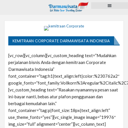
Paket Tour
Voucher Hotel
Pengurusan Dokumen
Pulsa dan PPOB
KEMITRAAN CORPORATE DARMAWISATA INDONESIA
[vc_row][vc_column][vc_custom_heading text=”Mudahkan
perjalanan bisnis Anda dengan kemitraan Corporate
Darmawisata Indonesia”
font_container=”tag:h1|text_align:left|color:%230762a2″
google_fonts=”font_family:Vollkorn%3Aregular%2Citalic%
[vc_custom_heading text=”Rasakan nyamannya pesan saat
ini-bayar nanti, bebas atur plafon penggunaan dan
berbagai kemudahan lain.”
font_container=”tag:p|font_size:18px|text_align:left”
use_theme_fonts=”yes”][vc_single_image image=”19976″
img_size=”full” alignment=”center”][vc_column_text]