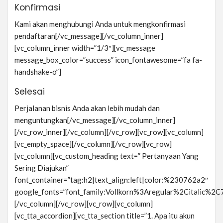
Konfirmasi
Kami akan menghubungi Anda untuk mengkonfirmasi
pendaftaran[/vc_message][/vc_column_inner]
[vc_column_inner width=”1/3″][vc_message
message_box_color=”success” icon_fontawesome=”fa fa-
handshake-o”]
Selesai
Perjalanan bisnis Anda akan lebih mudah dan
menguntungkan[/vc_message][/vc_column_inner]
[/vc_row_inner][/vc_column][/vc_row][vc_row][vc_column]
[vc_empty_space][/vc_column][/vc_row][vc_row]
[vc_column][vc_custom_heading text=” Pertanyaan Yang
Sering Diajukan”
font_container=”tag:h2|text_align:left|color:%230762a2″
google_fonts=”font_family:Vollkorn%3Aregular%2Citalic%
[/vc_column][/vc_row][vc_row][vc_column]
[vc_tta_accordion][vc_tta_section title=”1. Apa itu akun