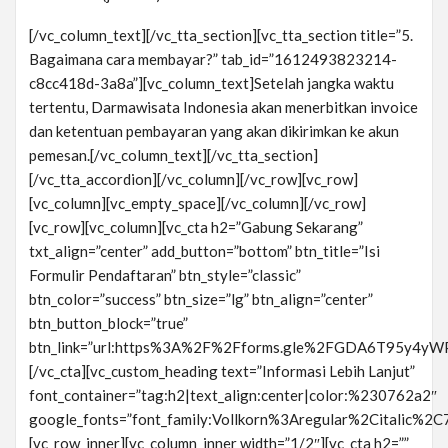
[/vc_column_text][/vc_tta_section][vc_tta_section title=”5.
Bagaimana cara membayar?” tab_id=”1612493823214-
c8cc418d-3a8a”][vc_column_text]Setelah jangka waktu
tertentu, Darmawisata Indonesia akan menerbitkan invoice
dan ketentuan pembayaran yang akan dikirimkan ke akun
pemesan.[/vc_column_text][/vc_tta_section]
[/vc_tta_accordion][/vc_column][/vc_row][vc_row]
[vc_column][vc_empty_space][/vc_column][/vc_row]
[vc_row][vc_column][vc_cta h2=”Gabung Sekarang”
txt_align=”center” add_button=”bottom” btn_title=”Isi
Formulir Pendaftaran” btn_style=”classic”
btn_color=”success” btn_size=”lg” btn_align=”center”
btn_button_block=”true”
btn_link=”url:https%3A%2F%2Fforms.gle%2FGDA6T95y4yWP
[/vc_cta][vc_custom_heading text=”Informasi Lebih Lanjut”
font_container=”tag:h2|text_align:center|color:%230762a2″
google_fonts=”font_family:Vollkorn%3Aregular%2Citalic%
[vc_row_inner][vc_column_inner width=”1/2″][vc_cta h2=””