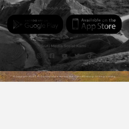
Unduh Aplikasinya :
Ikuti Media Sosial Kami :
© Copyright 2023 | PT Darmawisata Indonesia. Hak Cipta dilindungi Undang-Undang.