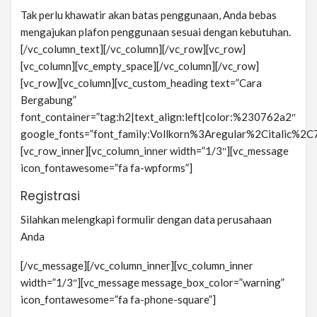
Tak perlu khawatir akan batas penggunaan, Anda bebas
mengajukan plafon penggunaan sesuai dengan kebutuhan.
[/vc_column_text][/vc_column][/vc_row][vc_row]
[vc_column][vc_empty_space][/vc_column][/vc_row]
[vc_row][vc_column][vc_custom_heading text=”Cara
Bergabung”
font_container=”tag:h2|text_align:left|color:%230762a2″
google_fonts=”font_family:Vollkorn%3Aregular%2Citalic%
[vc_row_inner][vc_column_inner width=”1/3″][vc_message
icon_fontawesome=”fa fa-wpforms”]
Registrasi
Silahkan melengkapi formulir dengan data perusahaan
Anda
[/vc_message][/vc_column_inner][vc_column_inner
width=”1/3″][vc_message message_box_color=”warning”
icon_fontawesome=”fa fa-phone-square”]