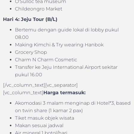
O’Sulloc tea museum
Childeongro Market
Hari 4: Jeju Tour (B/L)
Bertemu dengan guide lokal di lobby pukul
08.00
Making Kimchi & Try wearing Hanbok
Grocery Shop
Charm N Charm Cosmetic
Transfer ke Jeju International Airport sekitar
pukul 16.00
[/vc_column_text][vc_separator]
[vc_column_text]
Harga termasuk:
Akomodasi 3 malam menginap di Hotel*3, based
on twin share (1 kamar 2 pax)
Tiket masuk objek wisata
Makan sesuai jadwal
Air mineral 1 botol/hari