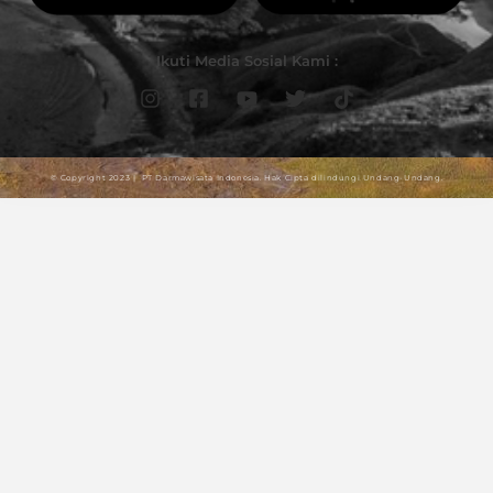
Ikuti Media Sosial Kami :
© Copyright 2023 | PT Darmawisata Indonesia. Hak Cipta dilindungi Undang-Undang.