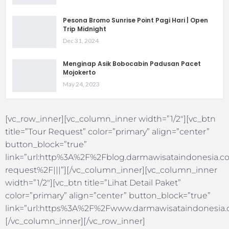
Pesona Bromo Sunrise Point Pagi Hari | Open
Trip Midnight
Dec 31, 2024
Menginap Asik Bobocabin Padusan Pacet
Mojokerto
May 24, 2023
[vc_row_inner][vc_column_inner width=”1/2″][vc_btn
title=”Tour Request” color=”primary” align=”center”
button_block=”true”
link=”url:http%3A%2F%2Fblog.darmawisataindonesia.co
request%2F|||”][/vc_column_inner][vc_column_inner
width=”1/2″][vc_btn title=”Lihat Detail Paket”
color=”primary” align=”center” button_block=”true”
link=”url:https%3A%2F%2Fwww.darmawisataindonesia.c
[/vc_column_inner][/vc_row_inner]