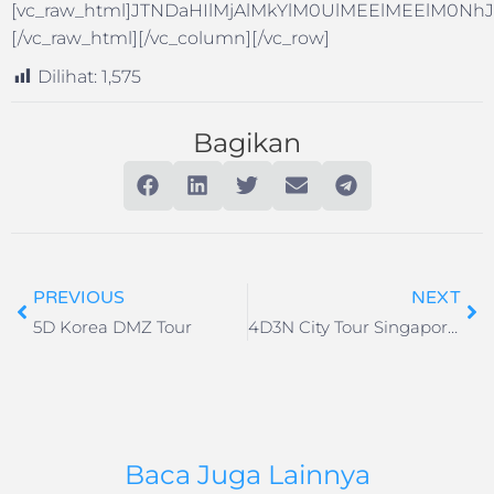
[vc_raw_html]JTNDaHIlMjAlMkYlM0UlMEElMEElM
[/vc_raw_html][/vc_column][/vc_row]
Dilihat:
1,575
Bagikan
PREVIOUS
NEXT
5D Korea DMZ Tour
4D3N City Tour Singapore SIC
Baca Juga Lainnya