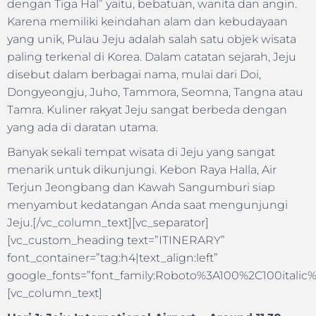
dengan Tiga Hal” yaitu, bebatuan, wanita dan angin.
Karena memiliki keindahan alam dan kebudayaan
yang unik, Pulau Jeju adalah salah satu objek wisata
paling terkenal di Korea. Dalam catatan sejarah, Jeju
disebut dalam berbagai nama, mulai dari Doi,
Dongyeongju, Juho, Tammora, Seomna, Tangna atau
Tamra. Kuliner rakyat Jeju sangat berbeda dengan
yang ada di daratan utama.
Banyak sekali tempat wisata di Jeju yang sangat
menarik untuk dikunjungi. Kebon Raya Halla, Air
Terjun Jeongbang dan Kawah Sangumburi siap
menyambut kedatangan Anda saat mengunjungi
Jeju.[/vc_column_text][vc_separator]
[vc_custom_heading text=”ITINERARY”
font_container=”tag:h4|text_align:left”
google_fonts=”font_family:Roboto%3A100%2C100itali
[vc_column_text]