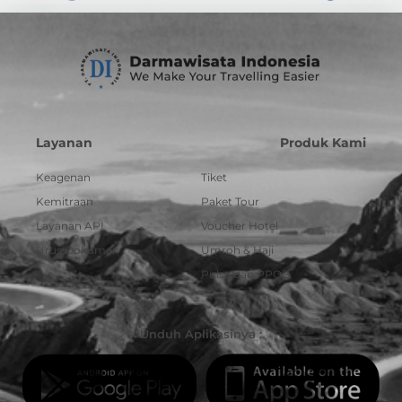
Layanan
Produk Kami
Keagenan
Tiket
Kemitraan
Paket Tour
Layanan API
Voucher Hotel
Urus Dokumen
Umroh & Haji
Pulsa dan PPOB
Unduh Aplikasinya :