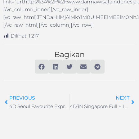
link=”url:https%3A%2F%2Fwww.darmawisataindonesia.c
[/vc_column_inner][/vc_row_inner]
[vc_raw_html]JTNDaHIlMjAlMkYlM0UlMEElMEElM
[/vc_raw_html][/vc_column][/vc_row]
Dilihat:
1,217
Bagikan
PREVIOUS
NEXT
4D Seoul Favourite Express
4D3N Singapore Full + Legoland SIC