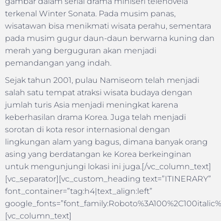
gambar dalam serial drama miniseri telenovela
terkenal Winter Sonata. Pada musim panas,
wisatawan bisa menikmati wisata perahu, sementara
pada musim gugur daun-daun berwarna kuning dan
merah yang berguguran akan menjadi
pemandangan yang indah.
Sejak tahun 2001, pulau Namiseom telah menjadi
salah satu tempat atraksi wisata budaya dengan
jumlah turis Asia menjadi meningkat karena
keberhasilan drama Korea. Juga telah menjadi
sorotan di kota resor internasional dengan
lingkungan alam yang bagus, dimana banyak orang
asing yang berdatangan ke Korea berkeinginan
untuk mengunjungi lokasi ini juga.[/vc_column_text]
[vc_separator][vc_custom_heading text=”ITINERARY”
font_container=”tag:h4|text_align:left”
google_fonts=”font_family:Roboto%3A100%2C100itali
[vc_column_text]