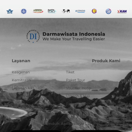
Layanan
Produk Kami
Keagenan
Tiket
Kemitraan
Paket Tour
Layanan API
Voucher Hotel
Urus Dokumen
Umroh & Haji
Pulsa dan PPOB
Unduh Aplikasinya :