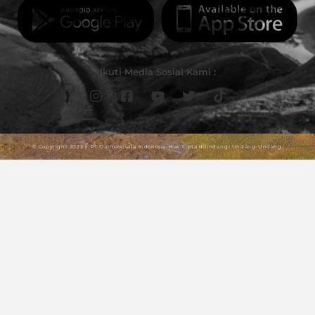
Ikuti Media Sosial Kami :
© Copyright 2023 | PT Darmawisata Indonesia. Hak Cipta dilindungi Undang-Undang.