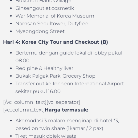
Bukchon HanokVillage
Ginsengoutlet,cosmetik
War Memorial of Korea Museum
Namsan Seoultower, Dutyfree
Myeongdong Street
Hari 4: Korea City Tour and Checkout (B)
Bertemu dengan guide lokal di lobby pukul
08.00
Red pine & Healthy liver
Bukak Palgak Park, Grocery Shop
Transfer out ke Incheon International Airport
sekitar pukul 16.00
[/vc_column_text][vc_separator]
[vc_column_text]
Harga termasuk:
Akomodasi 3 malam menginap di hotel *3,
based on twin share (1kamar / 2 pax)
Tiket masuk objek wisata