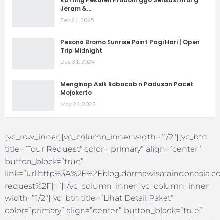
Rafting Pekalen Probolinggo Sensasi Arung
Jeram &…
Feb 21, 2025
Pesona Bromo Sunrise Point Pagi Hari | Open
Trip Midnight
Dec 31, 2024
Menginap Asik Bobocabin Padusan Pacet
Mojokerto
May 24, 2023
[vc_row_inner][vc_column_inner width=”1/2″][vc_btn
title=”Tour Request” color=”primary” align=”center”
button_block=”true”
link=”url:http%3A%2F%2Fblog.darmawisataindonesia.co
request%2F|||”][/vc_column_inner][vc_column_inner
width=”1/2″][vc_btn title=”Lihat Detail Paket”
color=”primary” align=”center” button_block=”true”