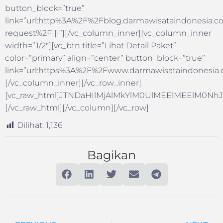
button_block=”true”
link=”url:http%3A%2F%2Fblog.darmawisataindonesia.co
request%2F|||”][/vc_column_inner][vc_column_inner
width=”1/2″][vc_btn title=”Lihat Detail Paket”
color=”primary” align=”center” button_block=”true”
link=”url:https%3A%2F%2Fwww.darmawisataindonesia.c
[/vc_column_inner][/vc_row_inner]
[vc_raw_html]JTNDaHIlMjAlMkYlM0UlMEElMEElM
[/vc_raw_html][/vc_column][/vc_row]
Dilihat:
1,136
Bagikan