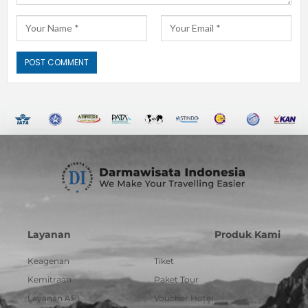
Layanan
Produk Kami
Keagenan
Tiket
Kemitraan
Paket Tour
Layanan API
Voucher Hotel