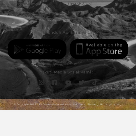
Urus Dokumen
Umroh & Haji
Pulsa dan PPOB
Unduh Aplikasinya :
Ikuti Media Sosial Kami :
© Copyright 2023 | PT Darmawisata Indonesia. Hak Cipta dilindungi Undang-Undang.