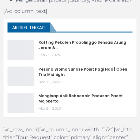
Pengeluaran pribadi (Laundry, Phone Calls etc)
[/vc_column_text]
ARTIKEL TERKAIT
Rafting Pekalen Probolinggo Sensasi Arung
Jeram &…
Feb 21, 2025
Pesona Bromo Sunrise Point Pagi Hari | Open
Trip Midnight
Dec 31, 2024
Menginap Asik Bobocabin Padusan Pacet
Mojokerto
May 24, 2023
[vc_row_inner][vc_column_inner width=”1/2″][vc_btn
title=”Tour Request” color=”primary” align=”center”