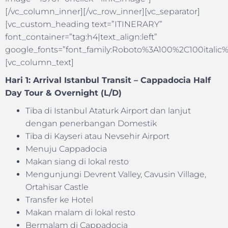
[/vc_column_inner][/vc_row_inner][vc_separator]
[vc_custom_heading text=”ITINERARY”
font_container=”tag:h4|text_align:left”
google_fonts=”font_family:Roboto%3A100%2C100itali
[vc_column_text]
Hari 1: Arrival Istanbul Transit – Cappadocia Half
Day Tour & Overnight (L/D)
Tiba di Istanbul Ataturk Airport dan lanjut
dengan penerbangan Domestik
Tiba di Kayseri atau Nevsehir Airport
Menuju Cappadocia
Makan siang di lokal resto
Mengunjungi Devrent Valley, Cavusin Village,
Ortahisar Castle
Transfer ke Hotel
Makan malam di lokal resto
Bermalam di Cappadocia