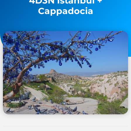
4D3N Istanbul +
Cappadocia