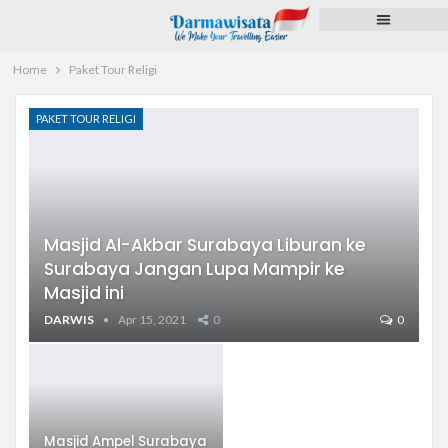
Paket Tour
Voucher Hotel
Pengurusan Dokumen
Pulsa dan PPOB
Home
Paket Tour Religi
PAKET TOUR RELIGI
Masjid Al-Akbar Surabaya Liburan ke
Surabaya Jangan Lupa Mampir ke
Masjid ini
DARWIS
Apr 15, 2021
0
0
Masjid Ampel Surabaya