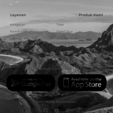
Layanan
Produk Kami
Keagenan
Tiket
Kemitraan
Paket Tour
Layanan API
Voucher Hotel
Urus Dokumen
Umroh & Haji
Pulsa dan PPOB
Unduh Aplikasinya :
Ikuti Media Sosial Kami :