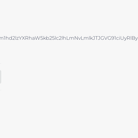
Rhcm1hd2lzYXRhaW5kb25lc2lhLmNvLmlkJTJGVG91ci