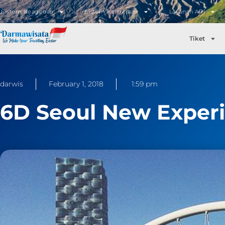
Sistem Keagenan
Sistem Kemitraan
Layanan API
Tiket
darwis
February 1, 2018
1:59 pm
6D Seoul New Exper