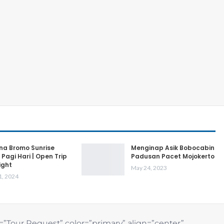
na Bromo Sunrise
Menginap Asik Bobocabin
 Pagi Hari | Open Trip
Padusan Pacet Mojokerto
ight
May 24, 2023
1, 2024
=”Tour Request” color=”primary” align=”center”