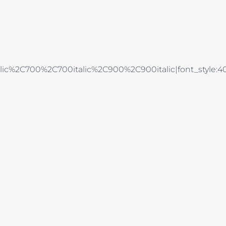
alic%2C700%2C700italic%2C900%2C900italic|font_style