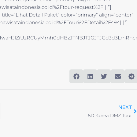
wisataindonesia.co.id%2Ftour-request%2F|||”]
itle=”Lihat Detail Paket” color=”primary” align=”center”
awisataindonesia.co.id%2FTour%2FDetail%2F494|||”]
NhJTIwaHJlZiUzRCUyMmh0dHBzJTNBJTJGJTJGd3d3Lm
NEXT
5D Korea DMZ Tour