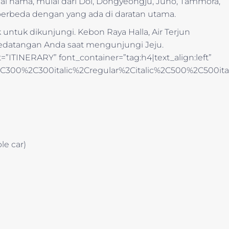
gai nama, mulai dari Doi, Dongyeongju, Juho, Tammora,
 berbeda dengan yang ada di daratan utama.
 untuk dikunjungi. Kebon Raya Halla, Air Terjun
atangan Anda saat mengunjungi Jeju.
”ITINERARY” font_container=”tag:h4|text_align:left”
%2C300%2C300italic%2Cregular%2Citalic%2C500%2C500it
)
le car)