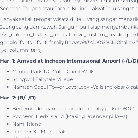
Korea. Dalam catatan sejarah, Jeju disebut dalam berba
Seomna, Tangna atau Tamra. Kuliner rakyat Jeju sangat
Banyak sekali tempat wisata di Jeju yang sangat menarik
Jeongbang dan Kawah Sangumburi siap menyambut ked
[/vc_column_text][vc_separator][vc_custom_heading text=
google_fonts=”font_family:Roboto%3A100%2C100italic
[vc_column_text]
Hari 1: Arrived at Incheon Internasional Airport (-/L/D
Central Park, NC Cube Canal Walk
Songwol Fairytale Village
Namsan Seoul Tower Love Lock Walls (no obsr & cab
Hari 2: (B/L/D)
Bertemu dengan local guide di lobby pukul 08.00
Pocheon Herb Island (Making lavender pillows)
Nami Island
Transfer Ke Mt. Seorak