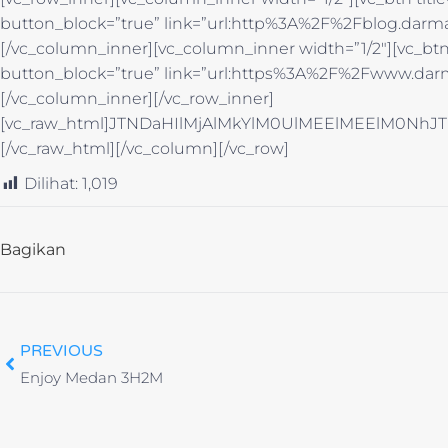
button_block=”true” link=”url:http%3A%2F%2Fblog.darma
[/vc_column_inner][vc_column_inner width=”1/2″][vc_btn t
button_block=”true” link=”url:https%3A%2F%2Fwww.darm
[/vc_column_inner][/vc_row_inner]
[vc_raw_html]JTNDaHIlMjAlMkYlM0UlMEElMEElM0
[/vc_raw_html][/vc_column][/vc_row]
Dilihat:
1,019
Bagikan
PREVIOUS
Enjoy Medan 3H2M