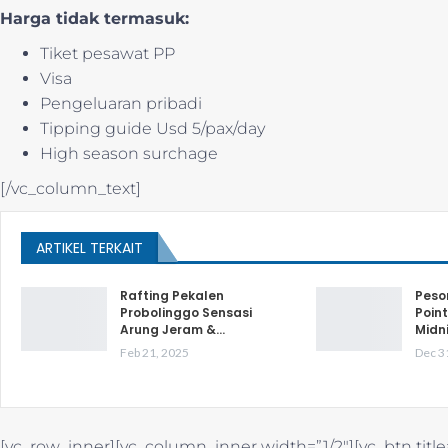
Harga tidak termasuk:
Tiket pesawat PP
Visa
Pengeluaran pribadi
Tipping guide Usd 5/pax/day
High season surchage
[/vc_column_text]
ARTIKEL TERKAIT
Rafting Pekalen
Peso
Probolinggo Sensasi
Point
Arung Jeram &…
Midn
Feb 21, 2025
Dec 3
[vc_row_inner][vc_column_inner width=”1/2″][vc_btn title