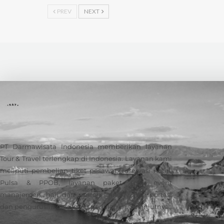
PREV
NEXT
PT Darmawisata Indonesia memberikan layanan
Tour & Travel terlengkap di Indonesia. Layanan kami
meliputi pembelian tiket pesawat, reservasi hotel,
Pulsa & PPOB, layanan paket tour, event
manajemen, haji dan umroh, hingga transportasi
dan pengurusan dokumen perjalanan.
Selanjutnya..