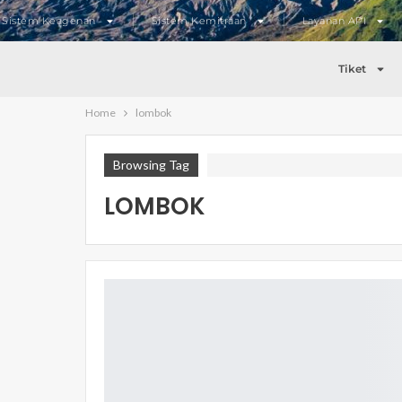
Sistem Keagenan
Sistem Kemitraan
Layanan API
Tiket
Home
lombok
Browsing Tag
LOMBOK