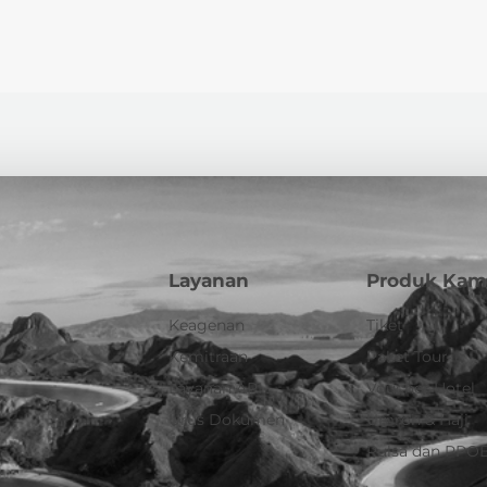
Layanan
Produk Kam
Keagenan
Tiket
Kemitraan
Paket Tour
Layanan API
Voucher Hotel
Urus Dokumen
Umroh & Haji
Pulsa dan PPO