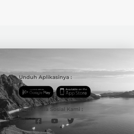
i
Unduh Aplikasinya :
Ikuti Media Sosial Kami :
B