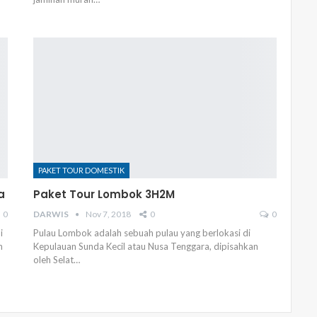
PAKET TOUR DOMESTIK
a
Paket Tour Lombok 3H2M
0
DARWIS
Nov 7, 2018
0
0
i
Pulau Lombok adalah sebuah pulau yang berlokasi di
n
Kepulauan Sunda Kecil atau Nusa Tenggara, dipisahkan
oleh Selat…