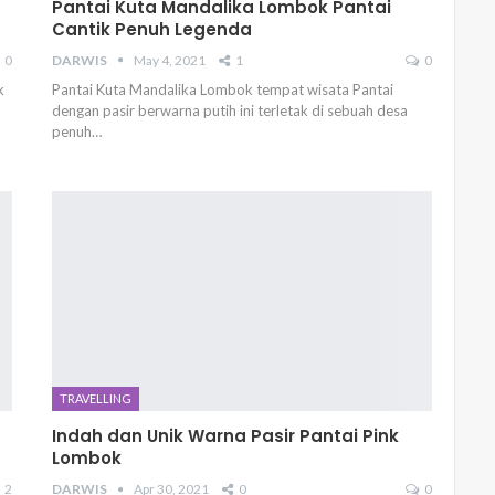
Pantai Kuta Mandalika Lombok Pantai
Cantik Penuh Legenda
0
DARWIS
May 4, 2021
1
0
k
Pantai Kuta Mandalika Lombok tempat wisata Pantai
dengan pasir berwarna putih ini terletak di sebuah desa
penuh…
TRAVELLING
Indah dan Unik Warna Pasir Pantai Pink
Lombok
2
DARWIS
Apr 30, 2021
0
0