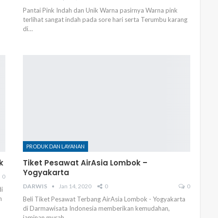
Pantai Pink Indah dan Unik Warna pasirnya Warna pink
terlihat sangat indah pada sore hari serta Terumbu karang
di…
PRODUK DAN LAYANAN
k
Tiket Pesawat AirAsia Lombok –
Yogyakarta
0
DARWIS
Jan 14, 2020
0
0
i
n
Beli Tiket Pesawat Terbang AirAsia Lombok - Yogyakarta
di Darmawisata Indonesia memberikan kemudahan,
jaminan murah…