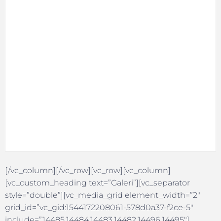
[/vc_column][/vc_row][vc_row][vc_column]
[vc_custom_heading text=”Galeri”][vc_separator
style=”double”][vc_media_grid element_width=”2″
grid_id=”vc_gid:1544172208061-578d0a37-f2ce-5″
include=”14485,14484,14483,14482,14496,14495″]