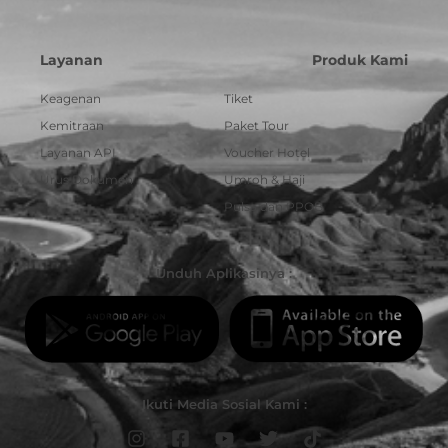
Layanan
Produk Kami
Keagenan
Tiket
Kemitraan
Paket Tour
Layanan API
Voucher Hotel
Urus Dokumen
Umroh & Haji
Pulsa dan PPOB
Unduh Aplikasinya :
Ikuti Media Sosial Kami :