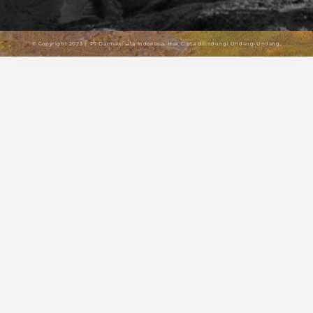
© Copyright 2023 | PT Darmawisata Indonesia. Hak Cipta dilindungi Undang-Undang.