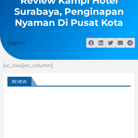
Review Kampi Hotel
Surabaya, Penginapan
Nyaman Di Pusat Kota
Bagikan
[vc_row][vc_column]
REVIEW