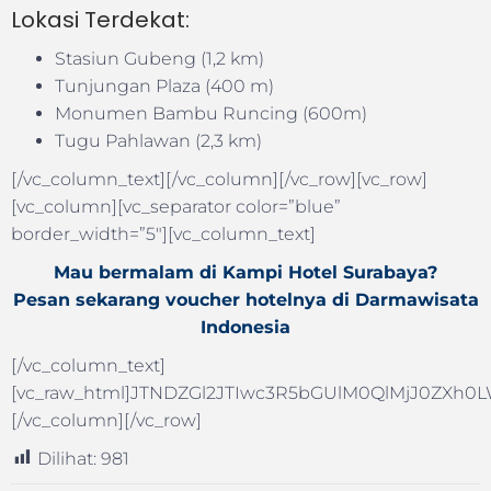
Lokasi Terdekat:
Stasiun Gubeng (1,2 km)
Tunjungan Plaza (400 m)
Monumen Bambu Runcing (600m)
Tugu Pahlawan (2,3 km)
[/vc_column_text][/vc_column][/vc_row][vc_row]
[vc_column][vc_separator color=”blue”
border_width=”5″][vc_column_text]
Mau bermalam di Kampi Hotel Surabaya?
Pesan sekarang voucher hotelnya di Darmawisata
Indonesia
[/vc_column_text]
[vc_raw_html]JTNDZGl2JTIwc3R5bGUlM0QlMjJ0ZX
[/vc_column][/vc_row]
Dilihat:
981