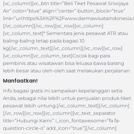
[vc_column][vc_btn title=”Beli Tiket Pesawat Sriwijaya
Air” color=”blue” align=”center” button_block=”true”
link=”url:https%3A%2F%2Fwww.darmawisataindonesia
[/vc_column][/vc_row][vc_row][vc_column]
[vc_column_text]* Sementara jenis pesawat ATR atau
baling-baling tetap pada bagasi 10
kg[/vc_column_text][/vc_column][/vc_row][vc_row]
[vc_column][vc_column_text]Cocok bagi para
pembinis atau wisatawan bisa leluasa bawa barang
lebih besar atau oleh-oleh saat melakukan perjalanan.
Manfaatkan!
Info bagasi gratis ini sampaikan kepelanggan setia
Anda, sebagai nilai lebih untuk penjualan produk tiket
pesawat lebih untung.[/vc_column_text][/vc_column]
[/vc_row][vc_row][vc_column][vc_text_separator
title=”Hubungi Kami:” i_icon_fontawesome=”fa fa-
question-circle-o” add_icon=”true”][/vc_column]