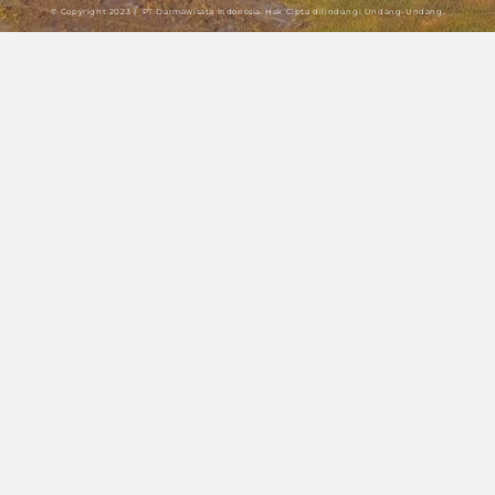
© Copyright 2023 | PT Darmawisata Indonesia. Hak Cipta dilindungi Undang-Undang.