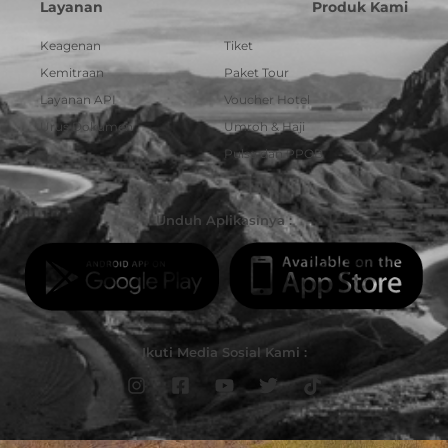
Layanan
Produk Kami
Keagenan
Tiket
Kemitraan
Paket Tour
Layanan API
Voucher Hotel
Urus Dokumen
Umroh & Haji
Pulsa dan PPOB
Unduh Aplikasinya :
Ikuti Media Sosial Kami :