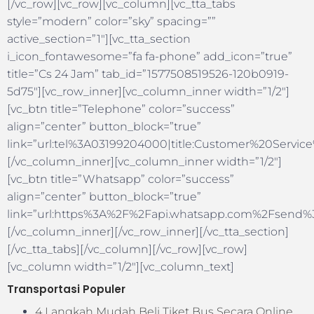
[/vc_row][vc_row][vc_column][vc_tta_tabs
style=”modern” color=”sky” spacing=””
active_section=”1″][vc_tta_section
i_icon_fontawesome=”fa fa-phone” add_icon=”true”
title=”Cs 24 Jam” tab_id=”1577508519526-120b0919-
5d75″][vc_row_inner][vc_column_inner width=”1/2″]
[vc_btn title=”Telephone” color=”success”
align=”center” button_block=”true”
link=”url:tel%3A03199204000|title:Customer%20Servic
[/vc_column_inner][vc_column_inner width=”1/2″]
[vc_btn title=”Whatsapp” color=”success”
align=”center” button_block=”true”
link=”url:https%3A%2F%2Fapi.whatsapp.com%2Fsend%
[/vc_column_inner][/vc_row_inner][/vc_tta_section]
[/vc_tta_tabs][/vc_column][/vc_row][vc_row]
[vc_column width=”1/2″][vc_column_text]
Transportasi Populer
4 Langkah Mudah Beli Tiket Bus Secara Online