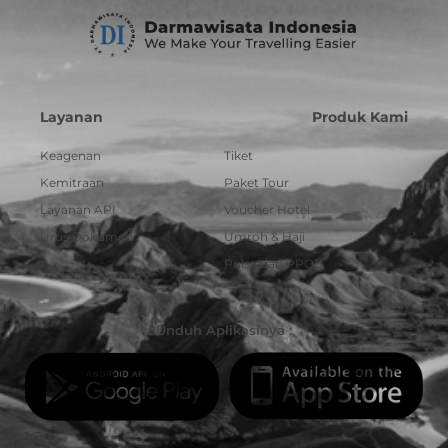
Layanan
Produk Kami
Keagenan
Tiket
Kemitraan
Paket Tour
Layanan API
Voucher Hotel
Urus Dokumen
Umroh & Haji
Pulsa dan PPOB
Unduh Aplikasinya :