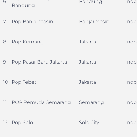
6
Bandung
Indo
Bandung
7
Pop Banjarmasin
Banjarmasin
Indo
8
Pop Kemang
Jakarta
Indo
9
Pop Pasar Baru Jakarta
Jakarta
Indo
10
Pop Tebet
Jakarta
Indo
11
POP Pemuda Semarang
Semarang
Indo
12
Pop Solo
Solo City
Indo