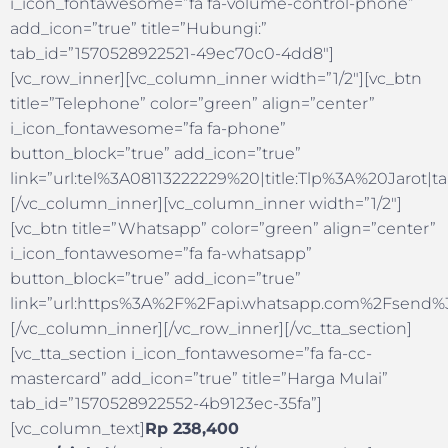
i_icon_fontawesome=”fa fa-volume-control-phone”
add_icon=”true” title=”Hubungi:”
tab_id=”1570528922521-49ec70c0-4dd8″]
[vc_row_inner][vc_column_inner width=”1/2″][vc_btn
title=”Telephone” color=”green” align=”center”
i_icon_fontawesome=”fa fa-phone”
button_block=”true” add_icon=”true”
link=”url:tel%3A08113222229%20|title:Tlp%3A%20Jarot|ta
[/vc_column_inner][vc_column_inner width=”1/2″]
[vc_btn title=”Whatsapp” color=”green” align=”center”
i_icon_fontawesome=”fa fa-whatsapp”
button_block=”true” add_icon=”true”
link=”url:https%3A%2F%2Fapi.whatsapp.com%2Fsend%3
[/vc_column_inner][/vc_row_inner][/vc_tta_section]
[vc_tta_section i_icon_fontawesome=”fa fa-cc-
mastercard” add_icon=”true” title=”Harga Mulai”
tab_id=”1570528922552-4b9123ec-35fa”]
[vc_column_text]
Rp 238,400