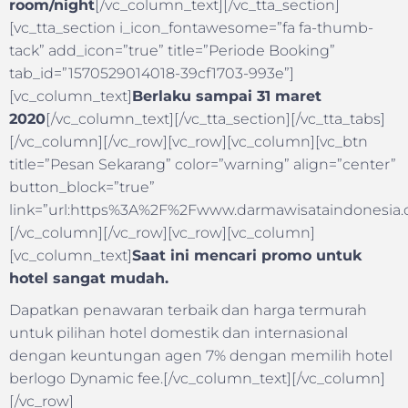
room/night
[/vc_column_text][/vc_tta_section]
[vc_tta_section i_icon_fontawesome=”fa fa-thumb-
tack” add_icon=”true” title=”Periode Booking”
tab_id=”1570529014018-39cf1703-993e”]
[vc_column_text]
Berlaku sampai 31 maret
2020
[/vc_column_text][/vc_tta_section][/vc_tta_tabs]
[/vc_column][/vc_row][vc_row][vc_column][vc_btn
title=”Pesan Sekarang” color=”warning” align=”center”
button_block=”true”
link=”url:https%3A%2F%2Fwww.darmawisataindonesia.co
[/vc_column][/vc_row][vc_row][vc_column]
[vc_column_text]
Saat ini mencari promo untuk
hotel sangat mudah.
Dapatkan penawaran terbaik dan harga termurah
untuk pilihan hotel domestik dan internasional
dengan keuntungan agen 7% dengan memilih hotel
berlogo Dynamic fee.[/vc_column_text][/vc_column]
[/vc_row]