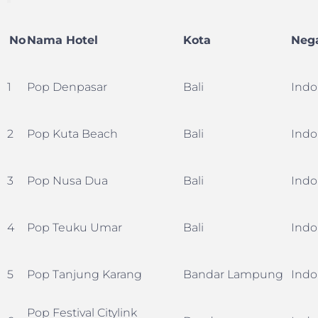
No
Nama Hotel
Kota
Neg
1
Pop Denpasar
Bali
Indo
2
Pop Kuta Beach
Bali
Indo
3
Pop Nusa Dua
Bali
Indo
4
Pop Teuku Umar
Bali
Indo
5
Pop Tanjung Karang
Bandar Lampung
Indo
Pop Festival Citylink