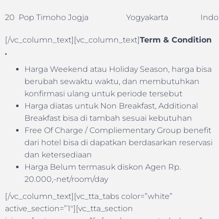
20
Pop Timoho Jogja
Yogyakarta
Indo
[/vc_column_text][vc_column_text]
Term & Condition
.
Harga Weekend atau Holiday Season, harga bisa
berubah sewaktu waktu, dan membutuhkan
konfirmasi ulang untuk periode tersebut
Harga diatas untuk Non Breakfast, Additional
Breakfast bisa di tambah sesuai kebutuhan
Free Of Charge / Compliementary Group benefit
dari hotel bisa di dapatkan berdasarkan reservasi
dan ketersediaan
Harga Belum termasuk diskon Agen Rp.
20.000,-net/room/day
[/vc_column_text][vc_tta_tabs color=”white”
active_section=”1″][vc_tta_section