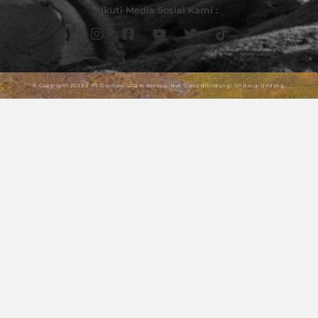
Ikuti Media Sosial Kami :
© Copyright 2023 | PT Darmawisata Indonesia. Hak Cipta dilindungi Undang-Undang.