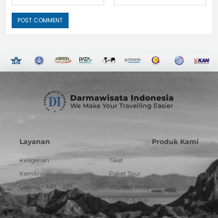
Layanan
Produk Kami
Keagenan
Tiket
Kemitraan
Paket Tour
Layanan API
Voucher Hotel
Urus Dokumen
Umroh & Haji
Pulsa dan PPOB