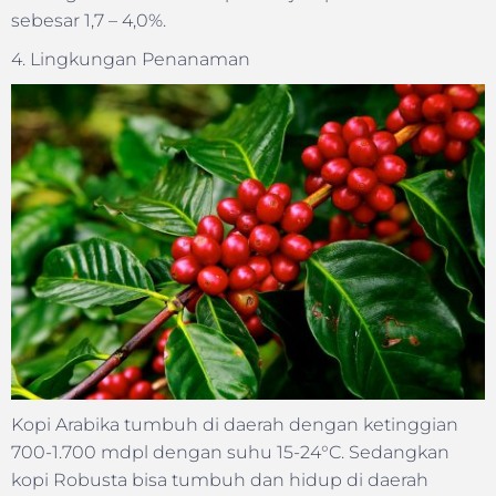
sebesar 1,7 – 4,0%.
4. Lingkungan Penanaman
Kopi Arabika tumbuh di daerah dengan ketinggian
700-1.700 mdpl dengan suhu 15-24°C. Sedangkan
kopi Robusta bisa tumbuh dan hidup di daerah