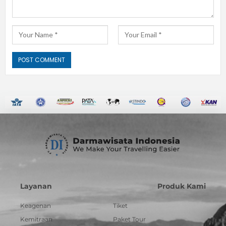
Layanan
Produk Kami
Keagenan
Tiket
Kemitraan
Paket Tour