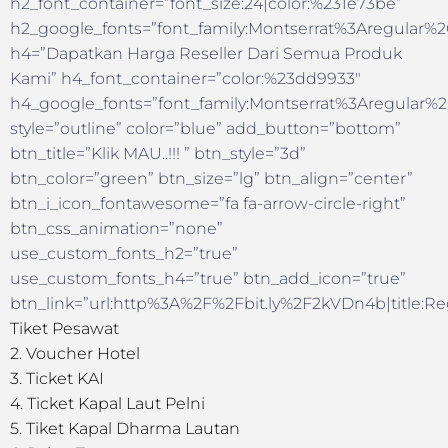
h2_font_container=”font_size:24|color:%231e73be”
h2_google_fonts=”font_family:Montserrat%3Aregular
h4=”Dapatkan Harga Reseller Dari Semua Produk
Kami” h4_font_container=”color:%23dd9933″
h4_google_fonts=”font_family:Montserrat%3Aregular
style=”outline” color=”blue” add_button=”bottom”
btn_title=”Klik MAU..!!! ” btn_style=”3d”
btn_color=”green” btn_size=”lg” btn_align=”center”
btn_i_icon_fontawesome=”fa fa-arrow-circle-right”
btn_css_animation=”none”
use_custom_fonts_h2=”true”
use_custom_fonts_h4=”true” btn_add_icon=”true”
btn_link=”url:http%3A%2F%2Fbit.ly%2F2kVDn4b|title:Reg
Tiket Pesawat
2. Voucher Hotel
3. Ticket KAI
4. Ticket Kapal Laut Pelni
5. Tiket Kapal Dharma Lautan