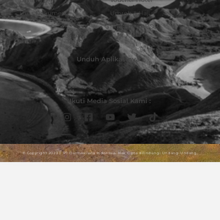
Urus Dokumen
Umroh & Haji
Pulsa dan PPOB
Unduh Aplikasinya :
Ikuti Media Sosial Kami :
© Copyright 2023 | PT Darmawisata Indonesia. Hak Cipta dilindungi Undang-Undang.