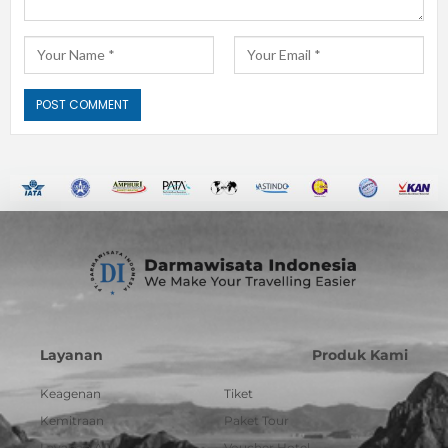
Layanan
Produk Kami
Keagenan
Tiket
Kemitraan
Paket Tour
Layanan API
Voucher Hotel