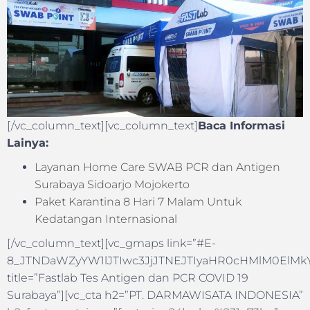
[/vc_column_text][vc_column_text]
Baca Informasi
Lainya:
Layanan Home Care SWAB PCR dan Antigen
Surabaya Sidoarjo Mojokerto
Paket Karantina 8 Hari 7 Malam Untuk
Kedatangan Internasional
[/vc_column_text][vc_gmaps link=”#E-
8_JTNDaWZyYW1lJTIwc3JjJTNEJTIyaHR0cHMlM0ElM
title=”Fastlab Tes Antigen dan PCR COVID 19
Surabaya”][vc_cta h2=”PT. DARMAWISATA INDONESIA”