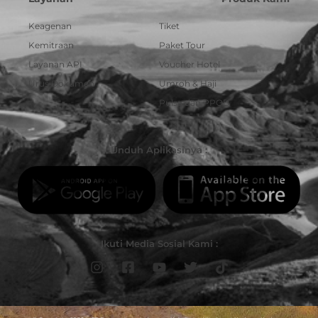
Keagenan
Tiket
Kemitraan
Paket Tour
Layanan API
Voucher Hotel
Urus Dokumen
Umroh & Haji
Pulsa dan PPOB
Unduh Aplikasinya :
Ikuti Media Sosial Kami :