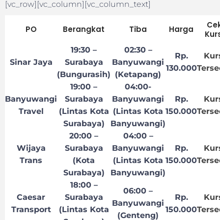
[vc_row][vc_column][vc_column_text]
Ce
PO
Berangkat
Tiba
Harga
Kur
19:30 –
02:30 –
Rp.
Kur
Sinar Jaya
Surabaya
Banyuwangi
130.000
Terse
(Bungurasih)
(Ketapang)
19:00 –
04:00-
Banyuwangi
Surabaya
Banyuwangi
Rp.
Kur
Travel
(Lintas Kota
(Lintas Kota
150.000
Terse
Surabaya)
Banyuwangi)
20:00 –
04:00 –
Wijaya
Surabaya
Banyuwangi
Rp.
Kur
Trans
(Kota
(Lintas Kota
150.000
Terse
Surabaya)
Banyuwangi)
18:00 –
06:00 –
Caesar
Surabaya
Rp.
Kur
Banyuwangi
Transport
(Lintas Kota
150.000
Terse
(Genteng)