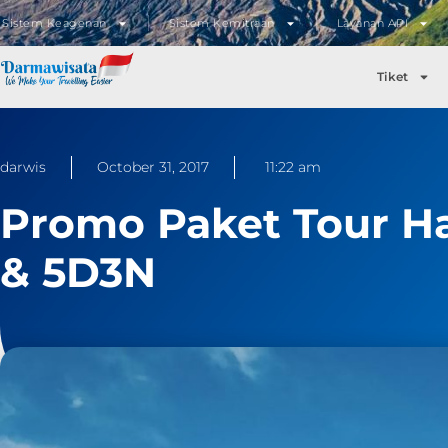
Sistem Keagenan
Sistem Kemitraan
Layanan API
Tiket
darwis
October 31, 2017
11:22 am
Promo Paket Tour H
& 5D3N