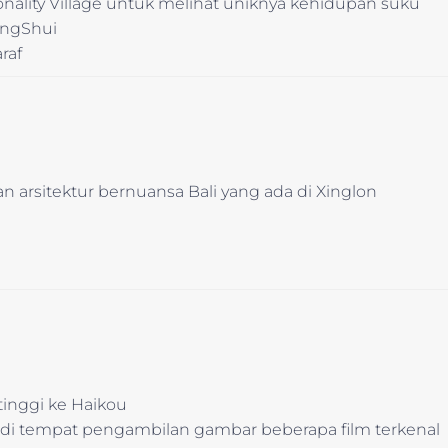
nality Village untuk melihat uniknya kehidupan suku
ingShui
raf
 arsitektur bernuansa Bali yang ada di Xinglon
inggi ke Haikou
di tempat pengambilan gambar beberapa film terkenal