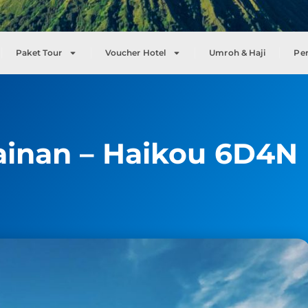
Paket Tour
Voucher Hotel
Umroh & Haji
Pe
ainan – Haikou 6D4N