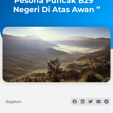
Pesona Puncak B29 “
Negeri Di Atas Awan ”
Bagikan