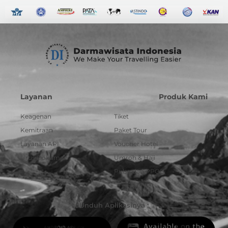
Layanan
Produk Kami
Keagenan
Tiket
Kemitraan
Paket Tour
Layanan API
Voucher Hotel
Urus Dokumen
Umroh & Haji
Pulsa dan PPOB
Unduh Aplikasinya :