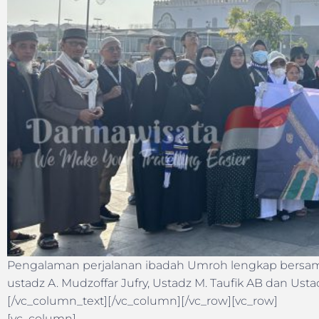
Pengalaman perjalanan ibadah Umroh lengkap bersama
ustadz A. Mudzoffar Jufry, Ustadz M. Taufik AB dan Ust
[/vc_column_text][/vc_column][/vc_row][vc_row]
[vc_column]