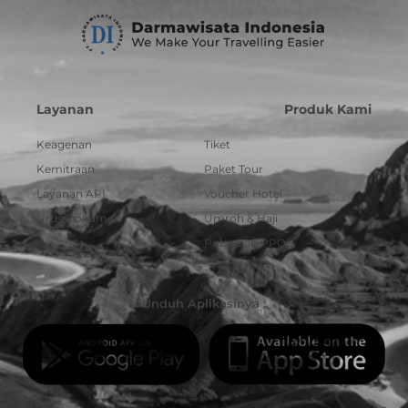
Layanan
Produk Kami
Keagenan
Tiket
Kemitraan
Paket Tour
Layanan API
Voucher Hotel
Urus Dokumen
Umroh & Haji
Pulsa dan PPOB
Unduh Aplikasinya :