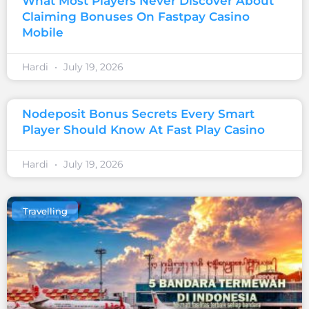
What Most Players Never Discover About
Claiming Bonuses On Fastpay Casino
Mobile
Hardi
July 19, 2026
Nodeposit Bonus Secrets Every Smart
Player Should Know At Fast Play Casino
Hardi
July 19, 2026
Travelling