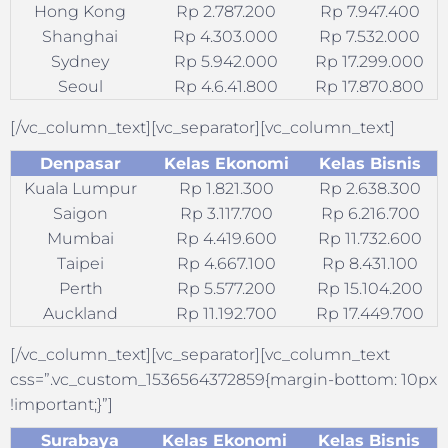
Hong Kong
Rp 2.787.200
Rp 7.947.400
Shanghai
Rp 4.303.000
Rp 7.532.000
Sydney
Rp 5.942.000
Rp 17.299.000
Seoul
Rp 4.6.41.800
Rp 17.870.800
[/vc_column_text][vc_separator][vc_column_text]
Denpasar
Kelas Ekonomi
Kelas Bisnis
Kuala Lumpur
Rp 1.821.300
Rp 2.638.300
Saigon
Rp 3.117.700
Rp 6.216.700
Mumbai
Rp 4.419.600
Rp 11.732.600
Taipei
Rp 4.667.100
Rp 8.431.100
Perth
Rp 5.577.200
Rp 15.104.200
Auckland
Rp 11.192.700
Rp 17.449.700
[/vc_column_text][vc_separator][vc_column_text
css=”.vc_custom_1536564372859{margin-bottom: 10px
!important;}”]
Surabaya
Kelas Ekonomi
Kelas Bisnis