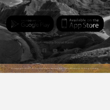
Unduh Aplikasinya :
Ikuti Media Sosial Kami :
© Copyright 2023 | PT Darmawisata Indonesia. Hak Cipta dilindungi Undang-Undang.