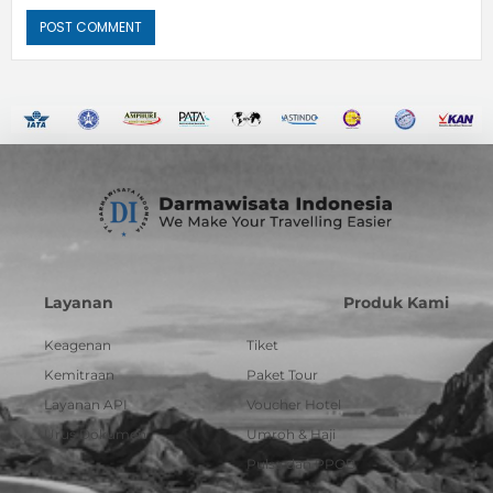
Layanan
Produk Kami
Keagenan
Tiket
Kemitraan
Paket Tour
Layanan API
Voucher Hotel
Urus Dokumen
Umroh & Haji
Pulsa dan PPOB