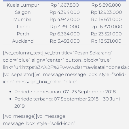
Kuala Lumpur
Rp 1.667.800
Rp 5.896.800
Saigon
Rp 4.394.000
Rp 12.923.000
Mumbai
Rp 4.942.000
Rp 16.671.000
Taipei
Rp 4.391.000
Rp 16.370.000
Perth
Rp 6.364.000
Rp 23.521.000
Auckland
Rp 3.492.000
Rp 18.521.000
[/vc_column_text][vc_btn title=”Pesan Sekarang”
color=”blue” align=”center” button_block=”true”
link=”url:https%3A%2F%2Fwww.darmawisataindonesia.co
[vc_separator][vc_message message_box_style=”solid-
icon” message_box_color=”blue”]
Periode pemesanan: 07 -23 September 2018
Periode terbang: 07 September 2018 – 30 Juni
2019
[/vc_message][vc_message
message_box_style=”solid-icon”