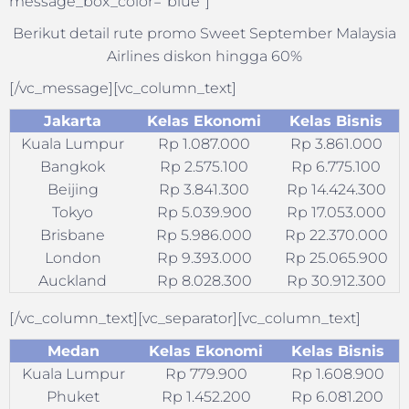
message_box_color=”blue”]
Berikut detail rute promo Sweet September Malaysia
Airlines diskon hingga 60%
[/vc_message][vc_column_text]
Jakarta
Kelas Ekonomi
Kelas Bisnis
Kuala Lumpur
Rp 1.087.000
Rp 3.861.000
Bangkok
Rp 2.575.100
Rp 6.775.100
Beijing
Rp 3.841.300
Rp 14.424.300
Tokyo
Rp 5.039.900
Rp 17.053.000
Brisbane
Rp 5.986.000
Rp 22.370.000
London
Rp 9.393.000
Rp 25.065.900
Auckland
Rp 8.028.300
Rp 30.912.300
[/vc_column_text][vc_separator][vc_column_text]
Medan
Kelas Ekonomi
Kelas Bisnis
Kuala Lumpur
Rp 779.900
Rp 1.608.900
Phuket
Rp 1.452.200
Rp 6.081.200