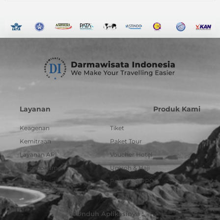
Layanan
Produk Kami
Keagenan
Tiket
Kemitraan
Paket Tour
Layanan API
Voucher Hotel
Urus Dokumen
Umroh & Haji
Pulsa dan PPOB
Unduh Aplikasinya :