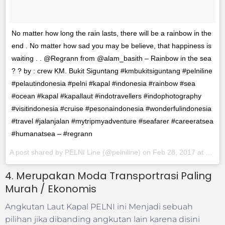
No matter how long the rain lasts, there will be a rainbow in the
end . No matter how sad you may be believe, that happiness is
waiting . . @Regrann from @alam_basith – Rainbow in the sea
? ? by : crew KM. Bukit Siguntang #kmbukitsiguntang #pelniline
#pelautindonesia #pelni #kapal #indonesia #rainbow #sea
#ocean #kapal #kapallaut #indotravellers #indophotography
#visitindonesia #cruise #pesonaindonesia #wonderfulindonesia
#travel #jalanjalan #mytripmyadventure #seafarer #careeratsea
#humanatsea – #regrann
A post shared by PELNI Line (@pelniline) on
Feb 28, 2017 at 6:20pm PST
4. Merupakan Moda Transportrasi Paling
Murah / Ekonomis
Angkutan Laut Kapal PELNI ini Menjadi sebuah
pilihan jika dibanding angkutan lain karena disini