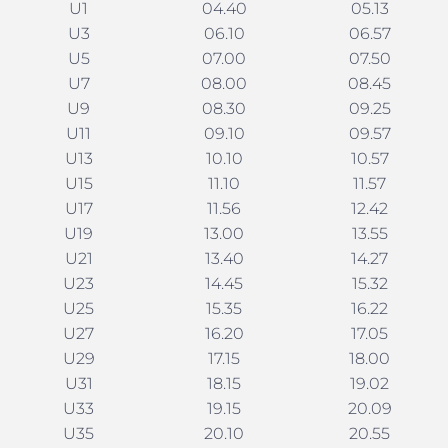
U1
04.40
05.13
U3
06.10
06.57
U5
07.00
07.50
U7
08.00
08.45
U9
08.30
09.25
U11
09.10
09.57
U13
10.10
10.57
U15
11.10
11.57
U17
11.56
12.42
U19
13.00
13.55
U21
13.40
14.27
U23
14.45
15.32
U25
15.35
16.22
U27
16.20
17.05
U29
17.15
18.00
U31
18.15
19.02
U33
19.15
20.09
U35
20.10
20.55