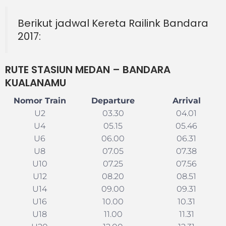
Berikut jadwal Kereta Railink Bandara
2017:
RUTE
STASIUN MEDAN –
BANDARA
KUALANAMU
Nomor Train
Departure
Arrival
U2
03.30
04.01
U4
05.15
05.46
U6
06.00
06.31
U8
07.05
07.38
U10
07.25
07.56
U12
08.20
08.51
U14
09.00
09.31
U16
10.00
10.31
U18
11.00
11.31