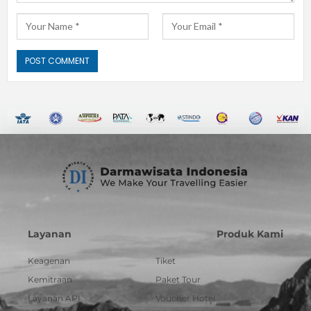
Layanan
Produk Kami
Keagenan
Tiket
Kemitraan
Paket Tour
Layanan API
Voucher Hotel