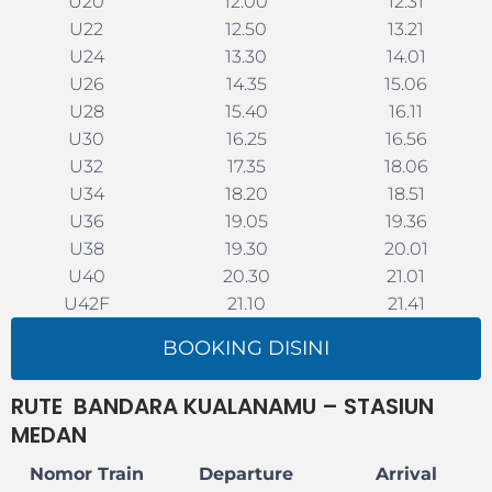
U20
12.00
12.31
U22
12.50
13.21
U24
13.30
14.01
U26
14.35
15.06
U28
15.40
16.11
U30
16.25
16.56
U32
17.35
18.06
U34
18.20
18.51
U36
19.05
19.36
U38
19.30
20.01
U40
20.30
21.01
U42F
21.10
21.41
BOOKING DISINI
RUTE
BANDARA KUALANAMU –
STASIUN
MEDAN
Nomor Train
Departure
Arrival