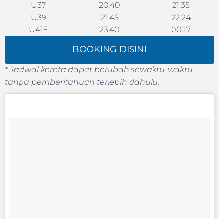
U37
20.40
21.35
U39
21.45
22.24
U41F
23.40
00.17
BOOKING DISINI
* Jadwal kereta dapat berubah sewaktu-waktu
tanpa pemberitahuan terlebih dahulu.