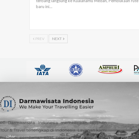
terbang langsung ke Kualanamu Medan, Pembukaan rute
baru ini…
PREV
NEXT
PT Darmawisata Indonesia memberikan layanan
Tour & Travel terlengkap di Indonesia. Layanan kami
meliputi pembelian tiket pesawat, reservasi hotel,