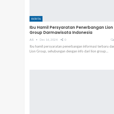
BERITA
Ibu Hamil Persyaratan Penerbangan Lion
Group Darmawisata Indonesia
AS
Dec 16, 2024
0
Ibu hamil persyaratan penerbangan informasi terbaru dar
Lion Group, sehubungan dengan info dari lion group…