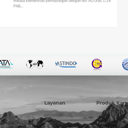
melalui kementrian perhubungan dengan No: AU.006/1/24
PNB…
Layanan
Produk Kam
Keagenan
Tiket
Kemitraan
Paket Tour