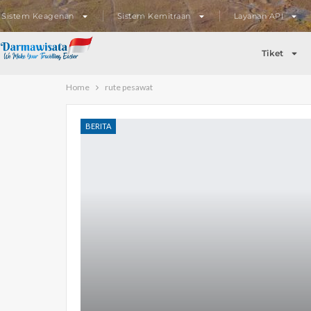
Sistem Keagenan
Sistem Kemitraan
Layanan API
Tiket
Home
rute pesawat
BERITA