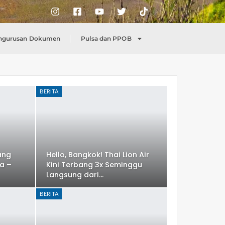
ngurusan Dokumen
Pulsa dan PPOB
BERITA
ang
Hello, Bangkok! Thai Lion Air
a –
Kini Terbang 3x Seminggu
Langsung dari…
BERITA