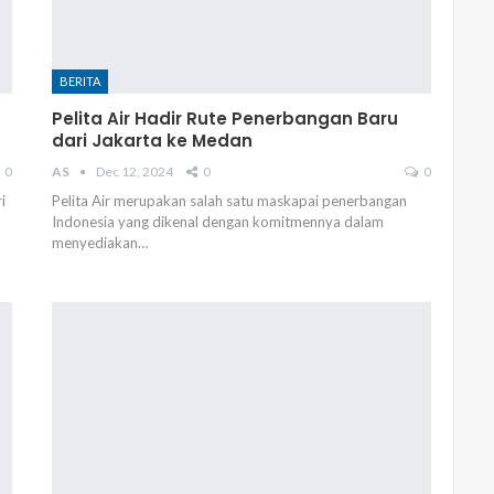
BERITA
Pelita Air Hadir Rute Penerbangan Baru
dari Jakarta ke Medan
0
AS
Dec 12, 2024
0
0
i
Pelita Air merupakan salah satu maskapai penerbangan
Indonesia yang dikenal dengan komitmennya dalam
menyediakan…