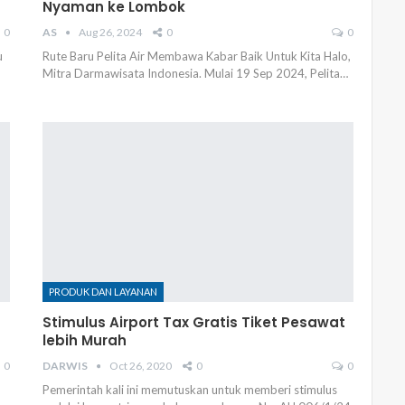
Nyaman ke Lombok
0
AS
Aug 26, 2024
0
0
u
Rute Baru Pelita Air Membawa Kabar Baik Untuk Kita Halo,
Mitra Darmawisata Indonesia. Mulai 19 Sep 2024, Pelita…
PRODUK DAN LAYANAN
Stimulus Airport Tax Gratis Tiket Pesawat
lebih Murah
0
DARWIS
Oct 26, 2020
0
0
Pemerintah kali ini memutuskan untuk memberi stimulus