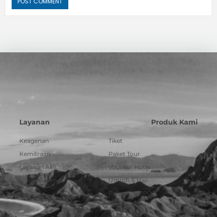
Layanan
Produk Kami
Keagenan
Tiket
Kemitraan
Paket Tour
Layanan API
Voucher Hotel
Urus Dokumen
Umroh & Haji
Pulsa dan PPOB