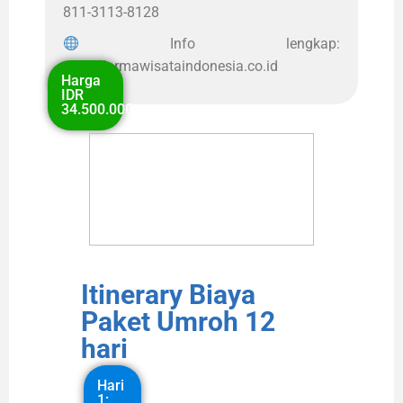
811-3113-8128
Info lengkap:
www.darmawisataindonesia.co.id
Harga
IDR
34.500.000
Itinerary Biaya
Paket Umroh 12
hari
Hari
1: