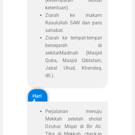
(kesempatan sesuai
ketentuan).
Ziarah ke makam
Rasulullah SAW dan para
sahabat.
Ziarah ke tempat-tempat
bersejarah di
sekitarMadinah (Masjid
Quba, Masjid Qiblatain,
Jabal Uhud, Khandaq,
dll.).
Hari
4:
Perjalanan menuju
Mekkah setelah sholat
Dzuhur. Miqat di Bir Ali.
Tiba di Mekkah, check-in