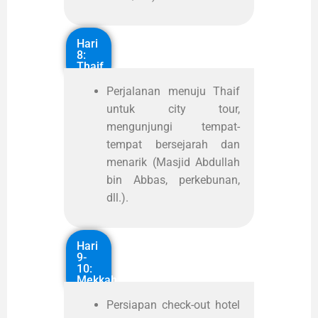
Hari
8:
Thaif
Perjalanan menuju Thaif
untuk city tour,
mengunjungi tempat-
tempat bersejarah dan
menarik (Masjid Abdullah
bin Abbas, perkebunan,
dll.).
Hari
9-
10:
Mekkah
Persiapan check-out hotel