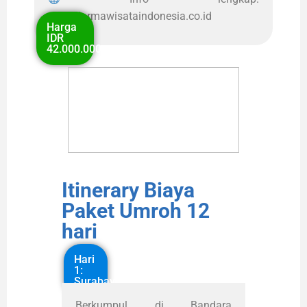
www.darmawisataindonesia.co.id
Harga
IDR
42.000.000
Itinerary Biaya
Paket Umroh 12
hari
Hari
1:
Surabaya
Berkumpul di Bandara