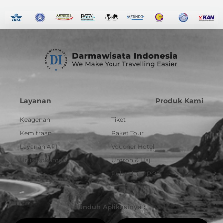
Layanan
Produk Kami
Keagenan
Tiket
Kemitraan
Paket Tour
Layanan API
Voucher Hotel
Urus Dokumen
Umroh & Haji
Pulsa dan PPOB
Unduh Aplikasinya :