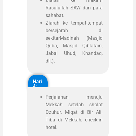
Ziarah ke makam
Rasulullah SAW dan para
sahabat.
Ziarah ke tempat-tempat
bersejarah di
sekitarMadinah (Masjid
Quba, Masjid Qiblatain,
Jabal Uhud, Khandaq,
dll.).
Hari
4:
Perjalanan menuju
Mekkah setelah sholat
Dzuhur. Miqat di Bir Ali.
Tiba di Mekkah, check-in
hotel.