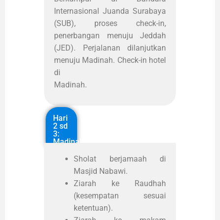
Internasional Juanda Surabaya
(SUB), proses check-in,
penerbangan menuju Jeddah
(JED). Perjalanan dilanjutkan
menuju Madinah. Check-in hotel
di
Madinah.
Hari
2 sd
3:
Madinah
Sholat berjamaah di
Masjid Nabawi.
Ziarah ke Raudhah
(kesempatan sesuai
ketentuan).