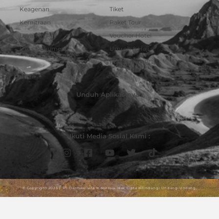
Keagenan
Tiket
Kemitraan
Paket Tour
Layanan API
Voucher Hotel
Urus Dokumen
Umroh & Haji
Pulsa dan PPOB
Unduh Aplikasinya :
Ikuti Media Sosial Kami :
© Copyright 2023 | PT Darmawisata Indonesia. Hak Cipta dilindungi Undang-Undang.