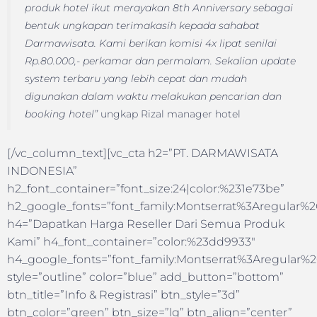
produk hotel ikut merayakan 8th Anniversary sebagai
bentuk ungkapan terimakasih kepada sahabat
Darmawisata. Kami berikan komisi 4x lipat senilai
Rp.80.000,- perkamar dan permalam. Sekalian update
system terbaru yang lebih cepat dan mudah
digunakan dalam waktu melakukan pencarian dan
booking hotel”
ungkap Rizal manager hotel
[/vc_column_text][vc_cta h2=”PT. DARMAWISATA
INDONESIA”
h2_font_container=”font_size:24|color:%231e73be”
h2_google_fonts=”font_family:Montserrat%3Aregular
h4=”Dapatkan Harga Reseller Dari Semua Produk
Kami” h4_font_container=”color:%23dd9933″
h4_google_fonts=”font_family:Montserrat%3Aregular
style=”outline” color=”blue” add_button=”bottom”
btn_title=”Info & Registrasi” btn_style=”3d”
btn_color=”green” btn_size=”lg” btn_align=”center”