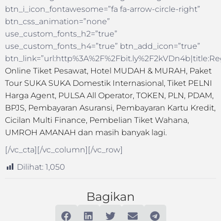
btn_i_icon_fontawesome=”fa fa-arrow-circle-right”
btn_css_animation=”none”
use_custom_fonts_h2=”true”
use_custom_fonts_h4=”true” btn_add_icon=”true”
btn_link=”url:http%3A%2F%2Fbit.ly%2F2kVDn4b|title:Reg
Online Tiket Pesawat, Hotel MUDAH & MURAH, Paket
Tour SUKA SUKA Domestik Internasional, Tiket PELNI
Harga Agent, PULSA All Operator, TOKEN, PLN, PDAM,
BPJS, Pembayaran Asuransi, Pembayaran Kartu Kredit,
Cicilan Multi Finance, Pembelian Tiket Wahana,
UMROH AMANAH dan masih banyak lagi.
[/vc_cta][/vc_column][/vc_row]
Dilihat:
1,050
Bagikan