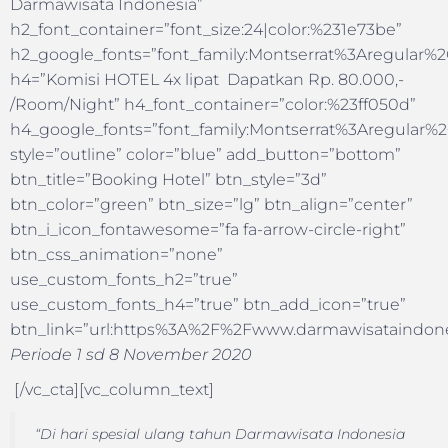
Darmawisata Indonesia”
h2_font_container=”font_size:24|color:%231e73be”
h2_google_fonts=”font_family:Montserrat%3Aregular
h4=”Komisi HOTEL 4x lipat Dapatkan Rp. 80.000,-
/Room/Night” h4_font_container=”color:%23ff050d”
h4_google_fonts=”font_family:Montserrat%3Aregular
style=”outline” color=”blue” add_button=”bottom”
btn_title=”Booking Hotel” btn_style=”3d”
btn_color=”green” btn_size=”lg” btn_align=”center”
btn_i_icon_fontawesome=”fa fa-arrow-circle-right”
btn_css_animation=”none”
use_custom_fonts_h2=”true”
use_custom_fonts_h4=”true” btn_add_icon=”true”
btn_link=”url:https%3A%2F%2Fwww.darmawisataindonesi
Periode 1 sd 8 November 2020
[/vc_cta][vc_column_text]
“Di hari spesial ulang tahun Darmawisata Indonesia