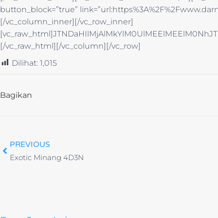
button_block=”true” link=”url:https%3A%2F%2Fwww.darm
[/vc_column_inner][/vc_row_inner]
[vc_raw_html]JTNDaHIlMjAlMkYlM0UlMEElMEElM0
[/vc_raw_html][/vc_column][/vc_row]
Dilihat:
1,015
Bagikan
PREVIOUS
Exotic Minang 4D3N