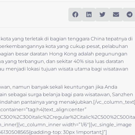
ota yang terletak di bagian tenggara China tepatnya di
n perkembangannya kota yang cukup pesat, pelabuhan
sebagian besar daratan Hong Kong adalah pegunungan
 yang terbangun, dan sekitar 40% sisa luas daratan
au menjadi lokasi tujuan wisata utama bagi wisatawan
awan, namun banyak sekali keuntungan jika Anda
in sebagai surga belanja bagi para wisatawan, Sanzhen
ndahan pantainya yang menakjubkan.[/vc_column_text
ontainer=”tag:h4|text_align:center”
2C300%2C300italic%2Cregular%2Citalic%2C500%2C500ita
n_inner][vc_column_inner width=”1/6″][vc_single_image
6130508565{padding-top: 30px !important;}”]