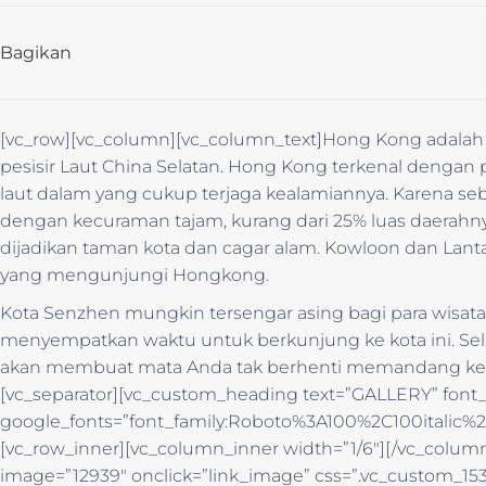
Bagikan
[vc_row][vc_column][vc_column_text]Hong Kong adalah k
pesisir Laut China Selatan. Hong Kong terkenal denga
laut dalam yang cukup terjaga kealamiannya. Karena 
dengan kecuraman tajam, kurang dari 25% luas daerahnya
dijadikan taman kota dan cagar alam. Kowloon dan Lant
yang mengunjungi Hongkong.
Kota Senzhen mungkin tersengar asing bagi para wisat
menyempatkan waktu untuk berkunjung ke kota ini. Sela
akan membuat mata Anda tak berhenti memandang kei
[vc_separator][vc_custom_heading text=”GALLERY” font_c
google_fonts=”font_family:Roboto%3A100%2C100italic%
[vc_row_inner][vc_column_inner width=”1/6″][/vc_colum
image=”12939″ onclick=”link_image” css=”.vc_custom_153