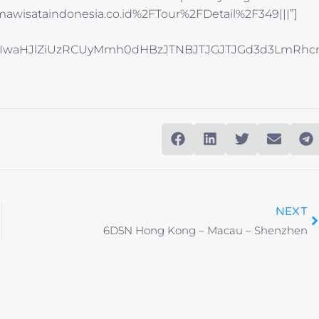
awisataindonesia.co.id%2FTour%2FDetail%2F349|||”]
NhJTIwaHJlZiUzRCUyMmh0dHBzJTNBJTJGJTJGd3d3Lm
NEXT
6D5N Hong Kong – Macau – Shenzhen