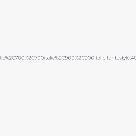
alic%2C700%2C700italic%2C900%2C900italic|font_style