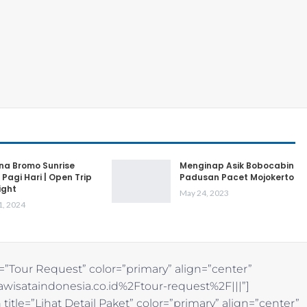
na Bromo Sunrise
Menginap Asik Bobocabin
 Pagi Hari | Open Trip
Padusan Pacet Mojokerto
ight
May 24, 2023
1, 2024
=”Tour Request” color=”primary” align=”center”
wisataindonesia.co.id%2Ftour-request%2F|||”]
itle=”Lihat Detail Paket” color=”primary” align=”center”