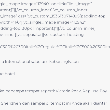
ngle_image image=”12940″ onclick=”link_image”
rtant;}”][/vc_column_inner][vc_column_inner
ink_image” css=”.vc_custom_1536130714895{padding-top:
 width=”1/6″][vc_single_image image=”12942″
ding-top: 30px !important;}”][/vc_column_inner]
ow_inner][vc_separator][vc_custom_heading
%2C300%2C300italic%2Cregular%2Citalic%2C500%2C500it
a International sebelum keberangkatan
ke hotel
ke beberapa tempat seperti: Victoria Peak, Repluse Bay,
a Shenzhen dan sampai di tempat ini Anda akan diantar