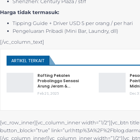
Shenzhen: Century Plaza / strf
Harga tidak termasuk:
Tipping Guide + Driver USD 5 per orang / per hari
Pengeluaran Pribadi (Mini Bar, Laundry, dll)
[/vc_column_text]
ARTIKEL TERKAIT
Rafting Pekalen
Peso
Probolinggo Sensasi
Point
Arung Jeram &…
Midn
Feb 21, 2025
Dec 3
[vc_row_inner][vc_column_inner width=”1/2″][vc_btn title
button_block=”true” link=”url:http%3A%2F%2Fblog.darma
[/vc_column_inner][vc_column_inner width=”1/2″][vc_btn t