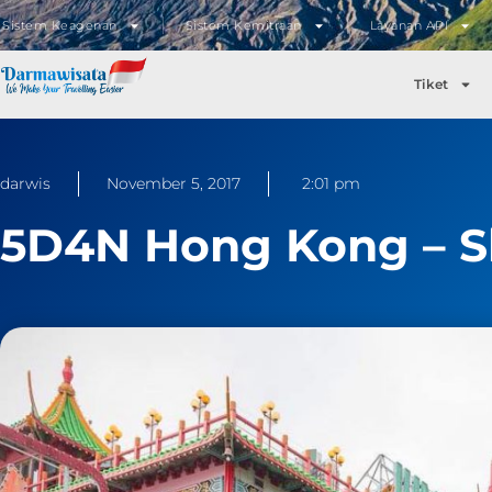
Sistem Keagenan
Sistem Kemitraan
Layanan API
Tiket
darwis
November 5, 2017
2:01 pm
5D4N Hong Kong – 