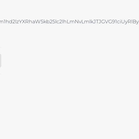
Rhcm1hd2lzYXRhaW5kb25lc2lhLmNvLmlkJTJGVG91ci