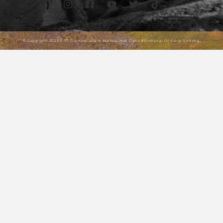
© Copyright 2023 | PT Darmawisata Indonesia. Hak Cipta dilindungi Undang-Undang.