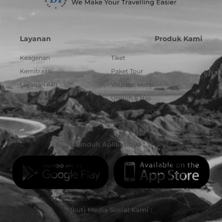
Layanan
Produk Kami
Keagenan
Tiket
Kemitraan
Paket Tour
Layanan API
Voucher Hotel
Urus Dokumen
Umroh & Haji
Pulsa dan PPOB
Unduh Aplikasinya :
Ikuti Media Sosial Kami :