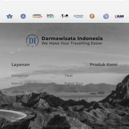
Layanan
Produk Kami
Keagenan
Tiket
Kemitraan
Paket Tour
Layanan API
Voucher Hotel
Urus Dokumen
Umroh & Haji
Pulsa dan PPOB
Unduh Aplikasinya :