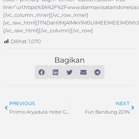
link=”url:https%3A%2F%2Fwww.darmawisataindonesia.c
[/vc_column_inner][/vc_row_inner]
[vc_raw_html]JTNDaHIlMjAlMkYlM0UlMEElMEElM
[/vc_raw_html][/vc_column][/vc_row]
Dilihat:
1,070
Bagikan
PREVIOUS
NEXT
Promo Aryaduta Hotel Group Khusus Akhir Pekan
Fun Bandung 2D1N