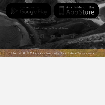
Ikuti Media Sosial Kami :
© Copyright 2023 | PT Darmawisata Indonesia. Hak Cipta dilindungi Undang-Undang.