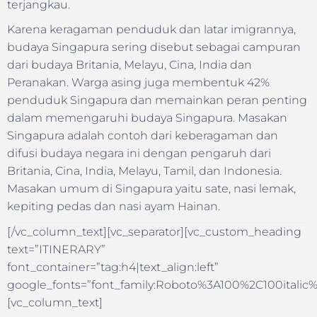
terjangkau.
Karena keragaman penduduk dan latar imigrannya,
budaya Singapura sering disebut sebagai campuran
dari budaya Britania, Melayu, Cina, India dan
Peranakan. Warga asing juga membentuk 42%
penduduk Singapura dan memainkan peran penting
dalam memengaruhi budaya Singapura. Masakan
Singapura adalah contoh dari keberagaman dan
difusi budaya negara ini dengan pengaruh dari
Britania, Cina, India, Melayu, Tamil, dan Indonesia.
Masakan umum di Singapura yaitu sate, nasi lemak,
kepiting pedas dan nasi ayam Hainan.
[/vc_column_text][vc_separator][vc_custom_heading
text=”ITINERARY”
font_container=”tag:h4|text_align:left”
google_fonts=”font_family:Roboto%3A100%2C100itali
[vc_column_text]