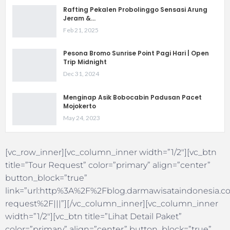
Rafting Pekalen Probolinggo Sensasi Arung
Jeram &…
Feb 21, 2025
Pesona Bromo Sunrise Point Pagi Hari | Open
Trip Midnight
Dec 31, 2024
Menginap Asik Bobocabin Padusan Pacet
Mojokerto
May 24, 2023
[vc_row_inner][vc_column_inner width=”1/2″][vc_btn
title=”Tour Request” color=”primary” align=”center”
button_block=”true”
link=”url:http%3A%2F%2Fblog.darmawisataindonesia.co
request%2F|||”][/vc_column_inner][vc_column_inner
width=”1/2″][vc_btn title=”Lihat Detail Paket”
color=”primary” align=”center” button_block=”true”