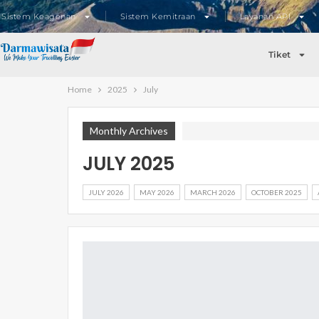
Sistem Keagenan
Sistem Kemitraan
Layanan API
Tiket
Home
2025
July
Monthly Archives
JULY 2025
JULY 2026
MAY 2026
MARCH 2026
OCTOBER 2025