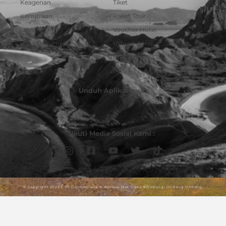
Keagenan
Tiket
Kemitraan
Paket Tour
Layanan API
Voucher Hotel
Urus Dokumen
Umroh & Haji
Pulsa dan PPOB
Unduh Aplikasinya :
Ikuti Media Sosial Kami :
© Copyright 2023 | PT Darmawisata Indonesia. Hak Cipta dilindungi Undang-Undang.