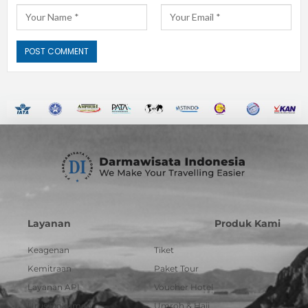
Layanan
Produk Kami
Keagenan
Tiket
Kemitraan
Paket Tour
Layanan API
Voucher Hotel
Urus Dokumen
Umroh & Haji