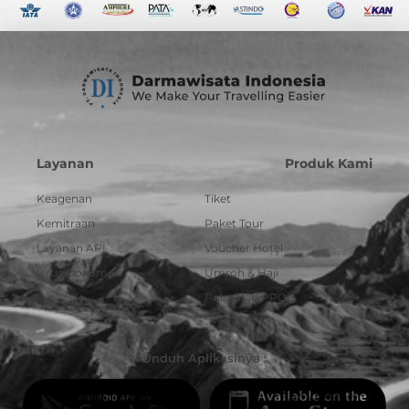
Layanan
Produk Kami
Keagenan
Tiket
Kemitraan
Paket Tour
Layanan API
Voucher Hotel
Urus Dokumen
Umroh & Haji
Pulsa dan PPOB
Unduh Aplikasinya :