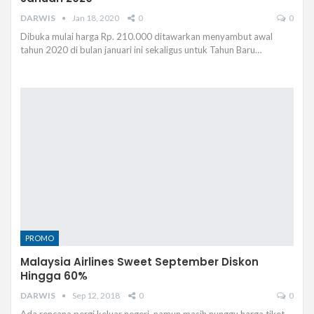
DARWIS
Jan 18, 2020
0
0
Dibuka mulai harga Rp. 210.000 ditawarkan menyambut awal
tahun 2020 di bulan januari ini sekaligus untuk Tahun Baru…
PROMO
Malaysia Airlines Sweet September Diskon
Hingga 60%
DARWIS
Sep 12, 2018
0
0
Ada rencana pergi keluar negeri, namun masih nunggu harga tiket