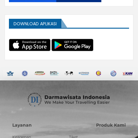
DOWNLOAD APLIKASI
Layanan
Produk Kami
Keagenan
Tiket