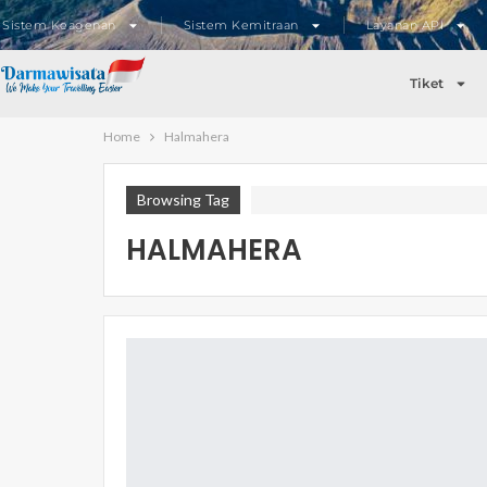
Sistem Keagenan
Sistem Kemitraan
Layanan API
Tiket
Home
Halmahera
Browsing Tag
HALMAHERA