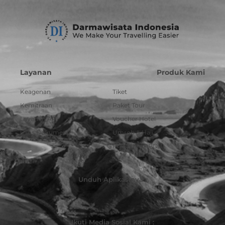
Layanan
Produk Kami
Keagenan
Tiket
Kemitraan
Paket Tour
Layanan API
Voucher Hotel
Urus Dokumen
Umroh & Haji
Pulsa dan PPOB
Unduh Aplikasinya :
Ikuti Media Sosial Kami :