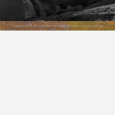
© Copyright 2023 | PT Darmawisata Indonesia. Hak Cipta dilindungi Undang-Undang.