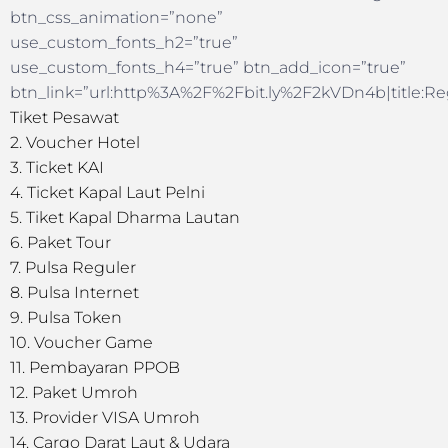
btn_css_animation=”none”
use_custom_fonts_h2=”true”
use_custom_fonts_h4=”true” btn_add_icon=”true”
btn_link=”url:http%3A%2F%2Fbit.ly%2F2kVDn4b|title:Reg
Tiket Pesawat
2. Voucher Hotel
3. Ticket KAI
4. Ticket Kapal Laut Pelni
5. Tiket Kapal Dharma Lautan
6. Paket Tour
7. Pulsa Reguler
8. Pulsa Internet
9. Pulsa Token
10. Voucher Game
11. Pembayaran PPOB
12. Paket Umroh
13. Provider VISA Umroh
14. Cargo Darat Laut & Udara