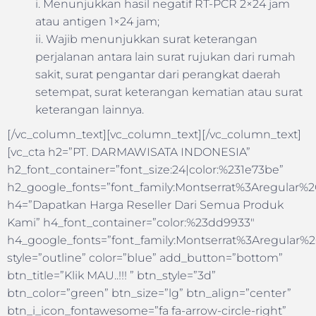
i. Menunjukkan hasil negatif RT-PCR 2×24 jam
atau antigen 1×24 jam;
ii. Wajib menunjukkan surat keterangan
perjalanan antara lain surat rujukan dari rumah
sakit, surat pengantar dari perangkat daerah
setempat, surat keterangan kematian atau surat
keterangan lainnya.
[/vc_column_text][vc_column_text][/vc_column_text]
[vc_cta h2=”PT. DARMAWISATA INDONESIA”
h2_font_container=”font_size:24|color:%231e73be”
h2_google_fonts=”font_family:Montserrat%3Aregular
h4=”Dapatkan Harga Reseller Dari Semua Produk
Kami” h4_font_container=”color:%23dd9933″
h4_google_fonts=”font_family:Montserrat%3Aregular
style=”outline” color=”blue” add_button=”bottom”
btn_title=”Klik MAU..!!! ” btn_style=”3d”
btn_color=”green” btn_size=”lg” btn_align=”center”
btn_i_icon_fontawesome=”fa fa-arrow-circle-right”