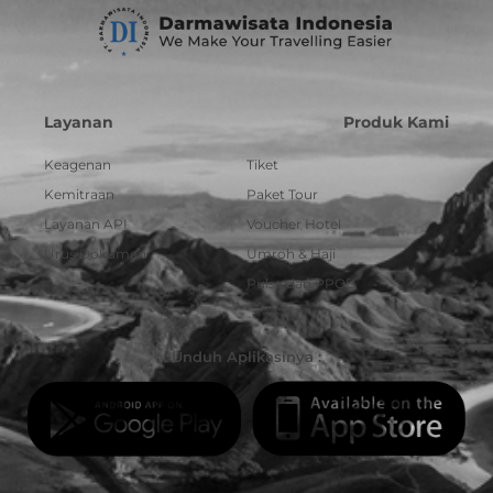
Layanan
Produk Kami
Keagenan
Tiket
Kemitraan
Paket Tour
Layanan API
Voucher Hotel
Urus Dokumen
Umroh & Haji
Pulsa dan PPOB
Unduh Aplikasinya :