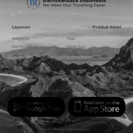
Layanan
Produk Kami
Keagenan
Tiket
Kemitraan
Paket Tour
Layanan API
Voucher Hotel
Urus Dokumen
Umroh & Haji
Pulsa dan PPOB
Unduh Aplikasinya :
Ikuti Media Sosial Kami :