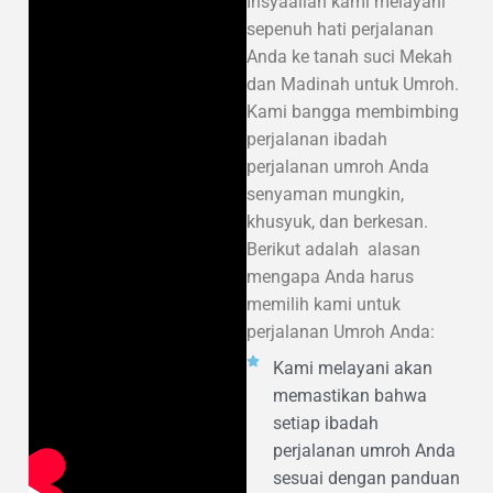
Insyaallah kami melayani
sepenuh hati perjalanan
Anda ke tanah suci Mekah
dan Madinah untuk Umroh.
Kami bangga membimbing
perjalanan ibadah
perjalanan umroh Anda
senyaman mungkin,
khusyuk, dan berkesan.
Berikut adalah alasan
mengapa Anda harus
memilih kami untuk
perjalanan Umroh Anda:
Kami melayani akan
memastikan bahwa
setiap ibadah
perjalanan umroh Anda
sesuai dengan panduan