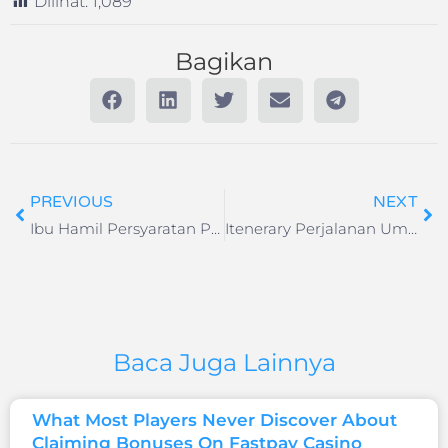
Dilihat:
1,089
Bagikan
PREVIOUS
NEXT
Ibu Hamil Persyaratan Penerbangan Lion Group Darmawisata Indonesia
Itenerary Perjalanan Umroh Ramadhan 12 Hari 2025 Darmawisata Indonesia
Baca Juga Lainnya
What Most Players Never Discover About
Claiming Bonuses On Fastpay Casino