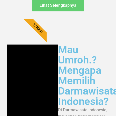
Lihat Selengkapnya
12 HARI
Mau
Umroh.?
Mengapa
Memilih
Darmawisat
Indonesia?
Di Darmawisata Indonesia,