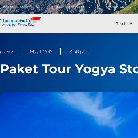
Sistem Keagenan
Sistem Kemitraan
Layanan API
Tiket
darwis
May 1, 2017
4:38 pm
Paket Tour Yogya St