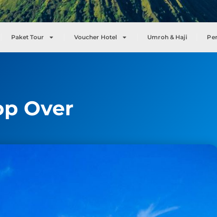
Paket Tour
Voucher Hotel
Umroh & Haji
Pe
op Over