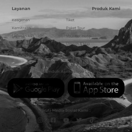
Layanan
Produk Kami
Keagenan
Tiket
Kemitraan
Paket Tour
Layanan API
Voucher Hotel
Urus Dokumen
Umroh & Haji
Pulsa dan PPOB
Unduh Aplikasinya :
Ikuti Media Sosial Kami :