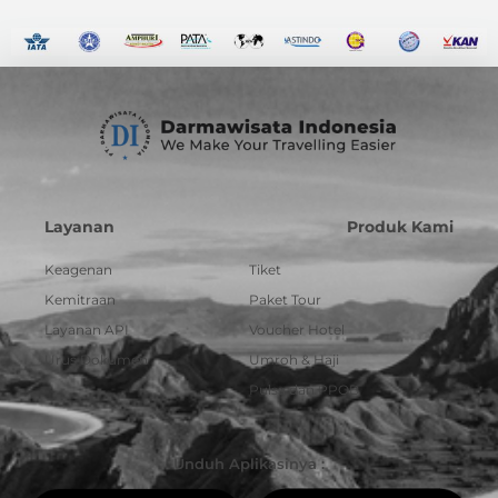
Layanan
Produk Kami
Keagenan
Tiket
Kemitraan
Paket Tour
Layanan API
Voucher Hotel
Urus Dokumen
Umroh & Haji
Pulsa dan PPOB
Unduh Aplikasinya :