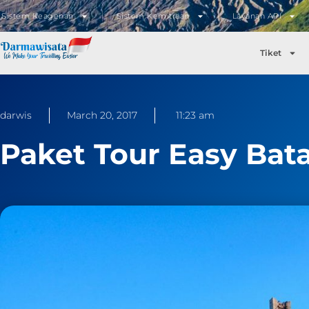
Sistem Keagenan
Sistem Kemitraan
Layanan API
Tiket
darwis
March 20, 2017
11:23 am
Paket Tour Easy Ba