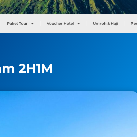
Paket Tour
Voucher Hotel
Umroh & Haji
Pe
tam 2H1M