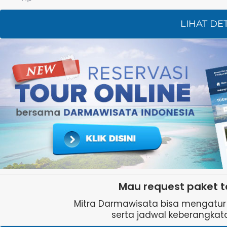
LIHAT DE
Mau request paket t
Mitra Darmawisata bisa mengatur b
serta jadwal keberangkata