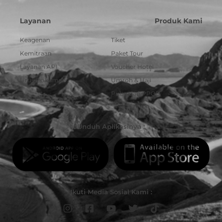
Layanan
Produk Kami
Keagenan
Tiket
Kemitraan
Paket Tour
Layanan API
Voucher Hotel
Urus Dokumen
Umroh & Haji
Pulsa dan PPOB
Unduh Aplikasinya :
Ikuti Media Sosial Kami :