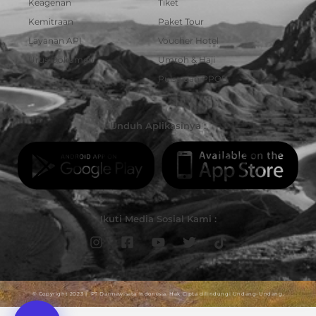
Keagenan
Tiket
Kemitraan
Paket Tour
Layanan API
Voucher Hotel
Urus Dokumen
Umroh & Haji
Pulsa dan PPOB
Unduh Aplikasinya :
Ikuti Media Sosial Kami :
© Copyright 2023 | PT Darmawisata Indonesia. Hak Cipta dilindungi Undang-Undang.