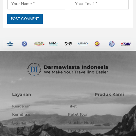
Layanan
Produk Kami
Keagenan
Tiket
Kemitraan
Paket Tour
Layanan API
Voucher Hotel
Urus Dokumen
Umroh & Haji