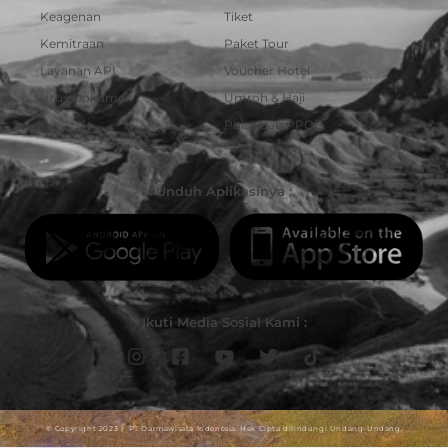
Keagenan
Tiket
Kemitraan
Paket Tour
Layanan API
Voucher Hotel
Urus Dokumen
Umroh & Haji
Pulsa dan PPOB
Unduh Aplikasinya :
Ikuti Media Sosial Kami :
© Copyright 2023 | PT Darmawisata Indonesia. Hak Cipta dilindungi Undang-Undang.