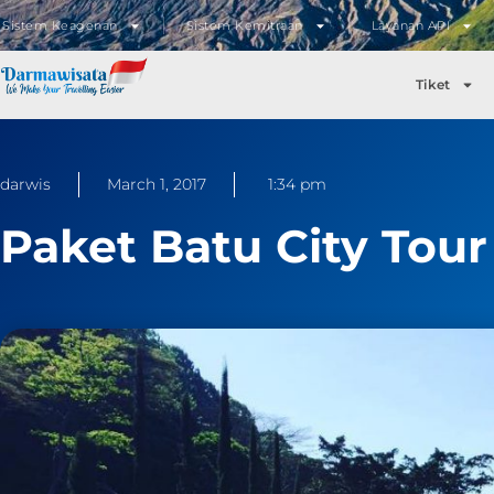
Sistem Keagenan
Sistem Kemitraan
Layanan API
Tiket
darwis
March 1, 2017
1:34 pm
Paket Batu City Tou