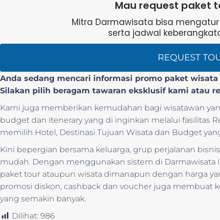
Mau request paket t
Mitra Darmawisata bisa mengatur b
serta jadwal keberangkata
REQUEST TO
Anda sedang mencari informasi promo paket wisata l
Silakan pilih beragam tawaran eksklusif kami atau r
Kami juga memberikan kemudahan bagi wisatawan yang
budget dan itenerary yang di inginkan melalui fasilitas
memilih Hotel, Destinasi Tujuan Wisata dan Budget yang
Kini bepergian bersama keluarga, grup perjalanan bis
mudah. Dengan menggunakan sistem di Darmawisata I
paket tour ataupun wisata dimanapun dengan harga y
promosi diskon, cashback dan voucher juga membua
yang semakin banyak.
Dilihat:
986