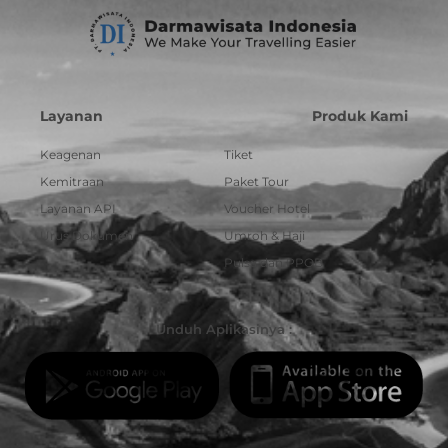
Layanan
Produk Kami
Keagenan
Tiket
Kemitraan
Paket Tour
Layanan API
Voucher Hotel
Urus Dokumen
Umroh & Haji
Pulsa dan PPOB
Unduh Aplikasinya :