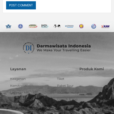
Layanan
Produk Kami
Keagenan
Tiket
Kemitraan
Paket Tour
Layanan API
Voucher Hotel
Urus Dokumen
Umroh & Haji
Pulsa dan PPOB