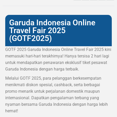
Garuda Indonesia Online
Travel Fair 2025
(GOTF2025)
GOTF 2025 Garuda Indonesia Online Travel Fair 2025 kini
memasuki hari-hari terakhirnya! Hanya tersisa 2 hari lagi
untuk mendapatkan penawaran eksklusif tiket pesawat
Garuda Indonesia dengan harga terbaik.
Melalui GOTF 2025, para pelanggan berkesempatan
menikmati diskon spesial, cashback, serta berbagai
promo menarik untuk perjalanan domestik maupun
internasional. Dapatkan pengalaman terbang yang
nyaman bersama Garuda Indonesia dengan harga lebih
hemat!