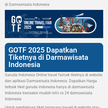
di Darmawisata Indonesia
GOTF 2025 Dapatkan
Tiketnya di Darmawisata
Indonesia
Garuda Indonesia Online travel faircek tiketnya di website
dan aplikasi Darmawisata Indonesia. Dapatkan Harga
terbaik tiket garuda indonesia hanya di darmawisata
Indonesia transaksi mudah info cs 24 darmawisata
Indonesia
Untuk pembeliaan tiket langsung issued di website atau