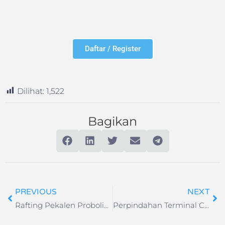
Daftar / Register
Dilihat:
1,522
Bagikan
PREVIOUS
NEXT
Rafting Pekalen Probolinggo Sensasi Arung Jeram & Adrenalin
Perpindahan Terminal Citilink di Bandara Soekarno-Hatta 2025